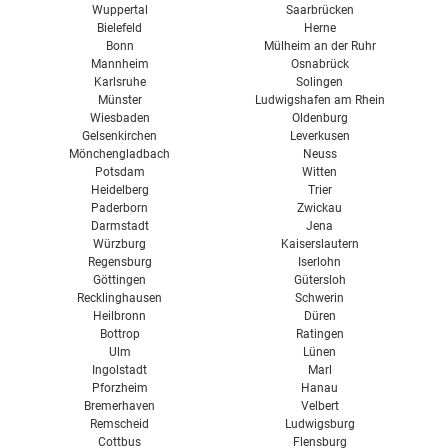
Wuppertal
Saarbrücken
Bielefeld
Herne
Bonn
Mülheim an der Ruhr
Mannheim
Osnabrück
Karlsruhe
Solingen
Münster
Ludwigshafen am Rhein
Wiesbaden
Oldenburg
Gelsenkirchen
Leverkusen
Mönchengladbach
Neuss
Potsdam
Witten
Heidelberg
Trier
Paderborn
Zwickau
Darmstadt
Jena
Würzburg
Kaiserslautern
Regensburg
Iserlohn
Göttingen
Gütersloh
Recklinghausen
Schwerin
Heilbronn
Düren
Bottrop
Ratingen
Ulm
Lünen
Ingolstadt
Marl
Pforzheim
Hanau
Bremerhaven
Velbert
Remscheid
Ludwigsburg
Cottbus
Flensburg