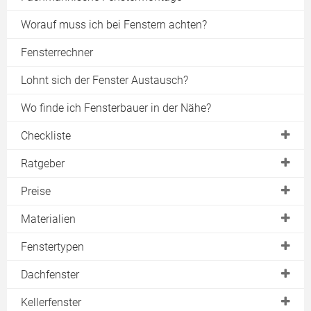
Worauf muss ich bei Fenstern achten?
Fensterrechner
Lohnt sich der Fenster Austausch?
Wo finde ich Fensterbauer in der Nähe?
Checkliste
Planung
Ratgeber
Angebote vergleichen
neues Fenster
Preise
Fenstermontage
Fenster kaufen
Energiesparfenster
Materialien
Fensterwartung
Fensterelemente
Förderung
Kunststofffenster
Fenstertypen
Fenstertest
Einbaukosten
Holzfenster
Fensterarten
Dachfenster
Kondenswasser
Dachfenster
Aluminiumfenster
Bodentiefe Fenster
Einbauen
Kellerfenster
Fensterlüfter
Kellerfenster