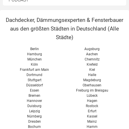
Preise
einstellen
Aluminium Türen
Thermo-Rollo
Heizung
reparieren
Sicherheit
Verglasung
Dachdecker, Dämmungsexperten & Fensterbauer
RAL Montage
Balkontür
aus den größten Städten in Deutschland (
Alle
Selbstbau
Terrassentür
Städte
)
Wintergartenbeschattung
Thermovorhang
Belüftung
Berlin
Augsburg
Dichtung
Hamburg
Aachen
Reparatur
München
Chemnitz
Türen Verglasung
Köln
Krefeld
Frankfurt am Main
Kiel
Preise für Haustüren
Dortmund
Halle
Stuttgart
Magdeburg
Düsseldorf
Oberhausen
Essen
Freiburg im Breisgau
Bremen
Lübeck
Hannover
Hagen
Duisburg
Rostock
Leipzig
Erfurt
Nürnberg
Kassel
Dresden
Mainz
Bochum
Hamm