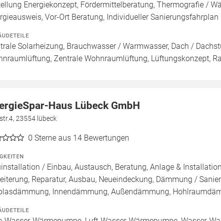
tellung Energiekonzept, Fördermittelberatung, Thermografie / Wär
rgieausweis, Vor-Ort Beratung, Individueller Sanierungsfahrplan 
ÄUDETEILE
trale Solarheizung, Brauchwasser / Warmwasser, Dach / Dachstu
nraumlüftung, Zentrale Wohnraumlüftung, Lüftungskonzept, R
ergieSpar-Haus Lübeck GmbH
str.4, 23554 lübeck
0
Sterne aus 14 Bewertungen
IGKEITEN
installation / Einbau, Austausch, Beratung, Anlage & Installati
eiterung, Reparatur, Ausbau, Neueindeckung, Dämmung / Sanieru
blasdämmung, Innendämmung, Außendämmung, Hohlraumdämm
ÄUDETEILE
e-Wasser-Wärmepumpe, Luft-Wasser-Wärmepumpe, Wasser-Was