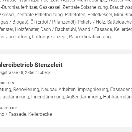
-Durchlauferhitzer, Gaskessel, Zentrale Solarheizung, Brauchwa
zkessel, Zentrale Pelletheizung, Pelletofen, Pelletkessel, Mini B
dgas / Biogas), Öl (Erdöl / Pflanzenöl), Pellets / Holz, Satteldac
fenster, Holzfenster, Dach / Dachstuhl, Wand / Fassade, Kellerd
nraumlüftung, Lüftungskonzept, Raumklimatisierung
lereibetrieb Stenzeleit
wigstrasse 48, 23562 Lübeck
IGKEITEN
atung, Renovierung, Neubau Arbeiten, Imprägnierung, Fassadenb
nblasdämmung, Innendämmung, Außendämmung, Hohlraumd
ÄUDETEILE
d / Fassade, Kellerdecke