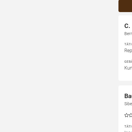
C.
Ber
TÄT
Rep
GEB
Kun
Ba
Sibe
TÄT