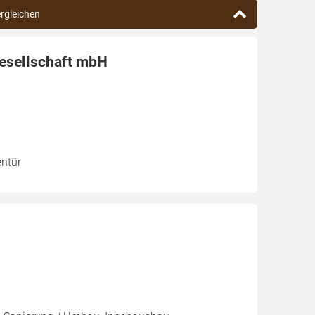
ergleichen
esellschaft mbH
entür