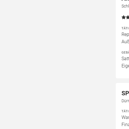
Sch
TÄT
Rep
Au
GEB
Sat
Eig
SP
Dür
TÄT
War
Fin