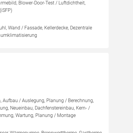
mebild, Blower-Door-Test / Luftdichtheit,
(iSFP)
hl, Wand / Fassade, Kellerdecke, Dezentrale
aumklimatisierung
on, Aufbau / Auslegung, Planung / Berechnung,
ng, Neueinbau, Dachfenstereinbau, Kern- /
ung, Wartung, Planung / Montage
ser-Wärmepumpe, Brennwerttherme, Gastherme,