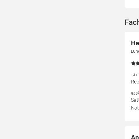
Fac
He
Lün
TÄT
Rep
GEB
Sat
Not
An