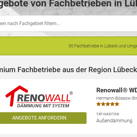
ebote von Fachbetrieben in Lü
30 Fachbetriebe in Lübeck und Um
mium Fachbetriebe aus der Region Lübec
Renowall® W
Hermann-Bössow-Str.
TÄTIGKEITEN
ANGEBOTE ANFORDERN
Außendämmung