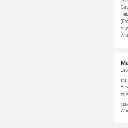
Gas
Hei
(Er
Alu
Woh
Ma
Els
TÄT
Ber
Ei
GEB
Wan