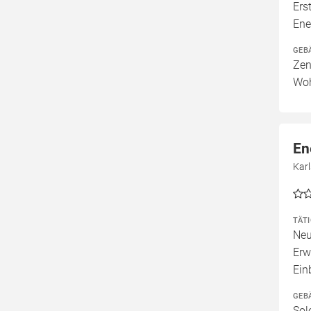
Ers
Ene
GEB
Zen
Woh
En
Karl
TÄT
Neu
Erw
Ein
GEB
Sol