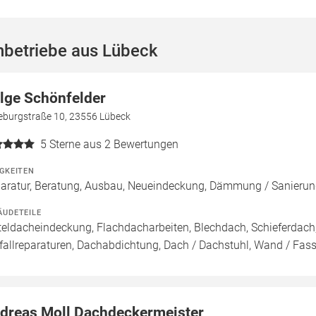
hbetriebe aus Lübeck
lge Schönfelder
eburgstraße 10, 23556 Lübeck
5
Sterne aus 2 Bewertungen
IGKEITEN
aratur, Beratung, Ausbau, Neueindeckung, Dämmung / Sanie
ÄUDETEILE
teldacheindeckung, Flachdacharbeiten, Blechdach, Schieferdac
fallreparaturen, Dachabdichtung, Dach / Dachstuhl, Wand / Fass
dreas Moll Dachdeckermeister