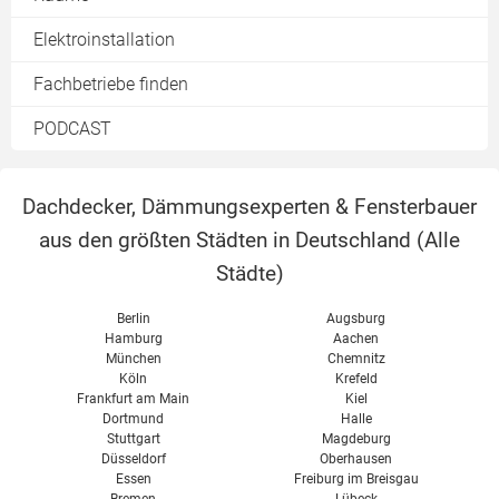
Rigipswand
Fussbodenheizung
Bad
Elektroinstallation
Tür einbauen
Fachbetriebe finden
Wandheizung
PODCAST
Dachdecker, Dämmungsexperten & Fensterbauer
aus den größten Städten in Deutschland (
Alle
Städte
)
Berlin
Augsburg
Hamburg
Aachen
München
Chemnitz
Köln
Krefeld
Frankfurt am Main
Kiel
Dortmund
Halle
Stuttgart
Magdeburg
Düsseldorf
Oberhausen
Essen
Freiburg im Breisgau