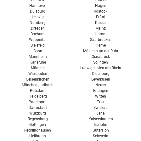
Bremen
Lübeck
Hannover
Hagen
Duisburg
Rostock
Leipzig
Erfurt
Nürnberg
Kassel
Dresden
Mainz
Bochum
Hamm
Wuppertal
Saarbrücken
Bielefeld
Herne
Bonn
Mülheim an der Ruhr
Mannheim
Osnabrück
Karlsruhe
Solingen
Münster
Ludwigshafen am Rhein
Wiesbaden
Oldenburg
Gelsenkirchen
Leverkusen
Mönchengladbach
Neuss
Potsdam
Erlangen
Heidelberg
Witten
Paderborn
Trier
Darmstadt
Zwickau
Würzburg
Jena
Regensburg
Kaiserslautern
Göttingen
Iserlohn
Recklinghausen
Gütersloh
Heilbronn
Schwerin