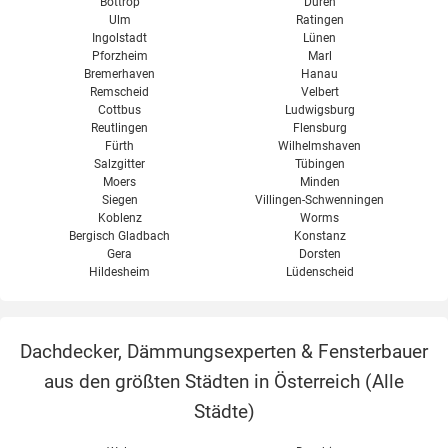
Bottrop
Düren
Ulm
Ratingen
Ingolstadt
Lünen
Pforzheim
Marl
Bremerhaven
Hanau
Remscheid
Velbert
Cottbus
Ludwigsburg
Reutlingen
Flensburg
Fürth
Wilhelmshaven
Salzgitter
Tübingen
Moers
Minden
Siegen
Villingen-Schwenningen
Koblenz
Worms
Bergisch Gladbach
Konstanz
Gera
Dorsten
Hildesheim
Lüdenscheid
Dachdecker, Dämmungsexperten & Fensterbauer
aus den größten Städten in Österreich (
Alle
Städte
)