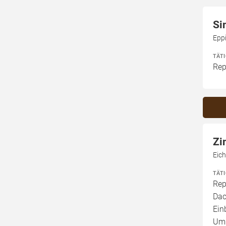
Si
Epp
TÄT
Rep
Zi
Eic
TÄT
Rep
Dac
Ein
Umb