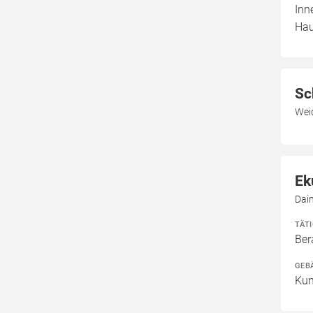
Inn
Hau
Sc
Wei
Ek
Dai
TÄT
Ber
GEB
Kun