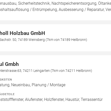
enausbau, Sicherheitstechnik, Nachtspeicherentsorgung, Öltank
shaltsauflösung / Entrümpelung, Ausbesserung / Reparatur, Verl
holl Holzbau GmbH
dachstr. 50, 74189 Weinsberg (7km von 74189 Heilbronn)
ul Gmbh
mlerstrasse.63, 74211 Leingarten (7km von 74211 Heilbronn)
IGKEITEN
atung, Neueinbau, Planung / Montage
ÄUDETEILE
ststofffenster, Alufenster, Holzfenster, Haustür, Terrassentür