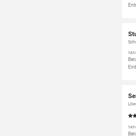
Ent
St
Sch
TÄT
Ber
Ein
Se
Löw
TÄT
Ber