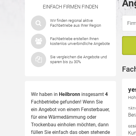
Ang
EINFACH FIRMEN FINDEN
Wir finden regional aktive
Fachbetriebe aus Ihrer Region
Fachbetriebe erstellen Ihnen
kostenlos unverbindliche Angebote
Sie vergleichen die Angebote und
sparen bis zu 30%
Fach
ye
Wir haben in
Heilbronn
insgesamt
4
Hohe
Fachbetriebe gefunden! Wenn Sie
TÄT
ein Angebot von einem Fensterbauer,
Ber
für eine
Wärmedämmung
oder
Trockenbau einholen möchten, dann
GEB
füllen Sie einfach das oben stehende
Kun