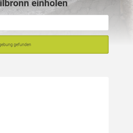
ilbronn einholen
mgebung gefunden