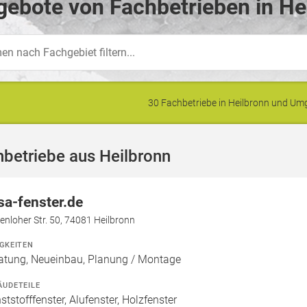
ebote von Fachbetrieben in He
30 Fachbetriebe in Heilbronn und U
betriebe aus Heilbronn
sa-fenster.de
nloher Str. 50, 74081 Heilbronn
IGKEITEN
atung, Neueinbau, Planung / Montage
ÄUDETEILE
ststofffenster, Alufenster, Holzfenster