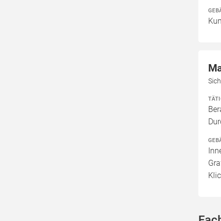
GEB
Kun
Ma
Sich
TÄT
Ber
Dur
GEB
Inn
Gra
Kli
Fach