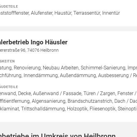
ÄUDETEILE
ststofffenster, Alufenster, Haustür, Terrassentür, Innentür
lerbetrieb Ingo Häusler
ererstraße 96, 74076 Heilbronn
IGKEITEN
atung, Renovierung, Neubau Arbeiten, Schimmel-Sanierung, Imp
chführung, Innendämmung, Außendämmung, Ausbesserung / Rep
ÄUDETEILE
enwand, Decke, Außenwand / Fassade, Türen / Zargen, Fenster 
ffitientfernung, Algensanierung, Brandschutzanstrich, Dach / Da
cklaminat, Trittschalldämmung, Holzoptik, Fliesenoptik, Steinopt
betriebe im Umkreis von Heilbronn