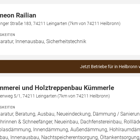
meon Railian
inger Straße 183, 74211 Leingarten (7km von 74211 Heilbronn)
IGKEITEN
aratur, Innenausbau, Sicherheitstechnik
Jetzt Betriebe für in Heilbronn 
mmerei und Holztreppenbau Kümmerle
henweg 5/1, 74211 Leingarten (7km von 74211 Heilbronn)
IGKEITEN
aratur, Beratung, Ausbau, Neueindeckung, Dämmung / Sanierung
hrinnen & Schneefänger, Neueinbau, Dachfenstereinbau, Rollläde
blasdämmung, Innendämmung, Außendämmung, Hohlraumdämmu
au, Innenausbau, Nachtspeicherentsorgung, Öltankentsorgung,