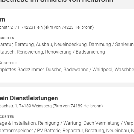
rn
chstr. 21/1, 74223 Flein (4km von 74223 Heilbronn)
IGKEITEN
aratur, Beratung, Ausbau, Neueindeckung, Dämmung / Sanierung,
tausch, Renovierung, Renovierung / Badsanierung
ÄUDETEILE
plettes Badezimmer, Dusche, Badewanne / Whirlpool, Waschbec
ein Dienstleistungen
dachstr. 1, 74189 Weinsberg (7km von 74189 Heilbronn)
IGKEITEN
age & Installation, Reinigung / Wartung, Dach Vermietung / Ver
arstromspeicher / PV Batterie, Reparatur, Beratung, Neueinbau,