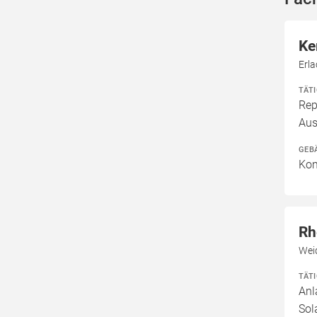
Ke
Erla
TÄT
Rep
Aus
GEB
Kom
Rh
Wei
TÄT
Anl
Sol