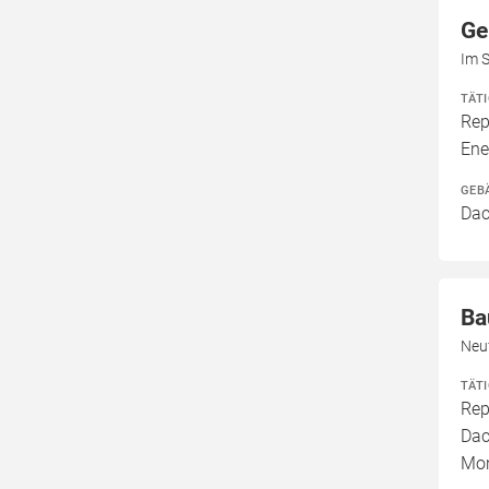
Ge
Im 
TÄT
Rep
Ene
GEB
Dac
Ba
Neuf
TÄT
Rep
Dac
Mo