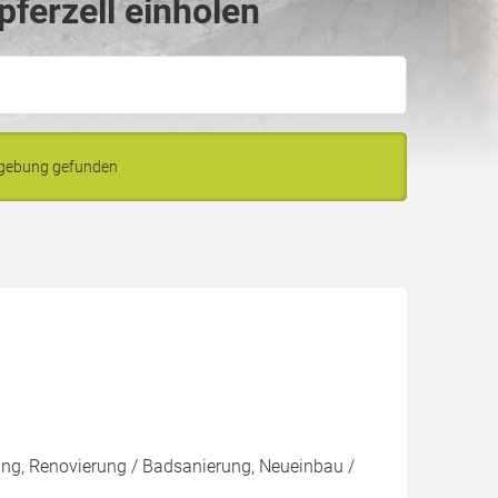
ferzell einholen
mgebung gefunden
rung, Renovierung / Badsanierung, Neueinbau /