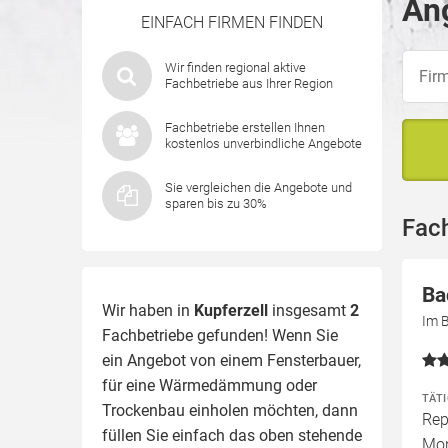
Ang
EINFACH FIRMEN FINDEN
Wir finden regional aktive
Fachbetriebe aus Ihrer Region
Fachbetriebe erstellen Ihnen
kostenlos unverbindliche Angebote
Sie vergleichen die Angebote und
sparen bis zu 30%
Fach
Ba
Wir haben in
Kupferzell
insgesamt
2
Im B
Fachbetriebe gefunden! Wenn Sie
ein Angebot von einem Fensterbauer,
für eine
Wärmedämmung
oder
TÄT
Trockenbau einholen möchten, dann
Rep
füllen Sie einfach das oben stehende
Mon