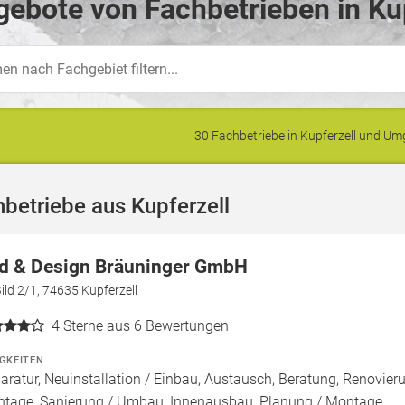
ebote von Fachbetrieben in Kup
30 Fachbetriebe in Kupferzell und U
betriebe aus Kupferzell
d & Design Bräuninger GmbH
ild 2/1, 74635 Kupferzell
4
Sterne aus 6 Bewertungen
IGKEITEN
aratur, Neuinstallation / Einbau, Austausch, Beratung, Renovie
tage, Sanierung / Umbau, Innenausbau, Planung / Montage