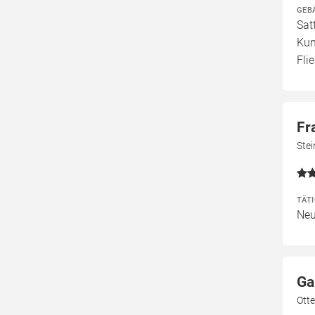
GEB
Sat
Kun
Fli
Fr
Stei
TÄT
Neu
Ga
Ott