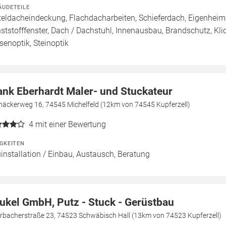
ÄUDETEILE
teldacheindeckung, Flachdacharbeiten, Schieferdach, Eigenheim
ststofffenster, Dach / Dachstuhl, Innenausbau, Brandschutz, Kli
esenoptik, Steinoptik
ank Eberhardt Maler- und Stuckateur
näckerweg 16, 74545 Michelfeld (12km von 74545 Kupferzell)
4
mit einer Bewertung
IGKEITEN
installation / Einbau, Austausch, Beratung
ukel GmbH, Putz - Stuck - Gerüstbau
erbacherstraße 23, 74523 Schwäbisch Hall (13km von 74523 Kupferzell)