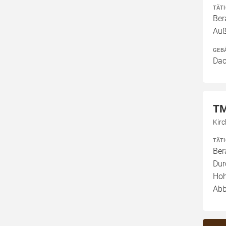
TÄT
Ber
Auß
GEB
Dac
TM
Kirc
TÄT
Ber
Dur
Hoh
Abb