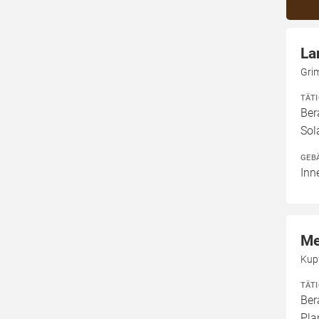
La
Gri
TÄT
Ber
Sol
GEB
Inn
Me
Kup
TÄT
Ber
Pla