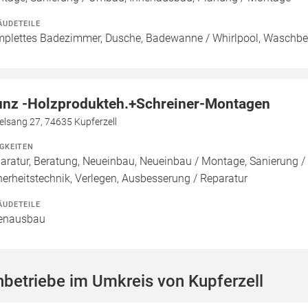
ÄUDETEILE
plettes Badezimmer, Dusche, Badewanne / Whirlpool, Waschbec
nz -Holzprodukteh.+Schreiner-Montagen
elsang 27, 74635 Kupferzell
IGKEITEN
aratur, Beratung, Neueinbau, Neueinbau / Montage, Sanierung /
herheitstechnik, Verlegen, Ausbesserung / Reparatur
ÄUDETEILE
enausbau
betriebe im Umkreis von Kupferzell