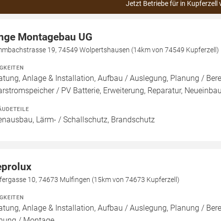
Jetzt Betriebe für in Kupferzell
nge Montagebau UG
mmbachstrasse 19, 74549 Wolpertshausen (14km von 74549 Kupferzell)
IGKEITEN
atung, Anlage & Installation, Aufbau / Auslegung, Planung / Be
arstromspeicher / PV Batterie, Erweiterung, Reparatur, Neuein
ÄUDETEILE
enausbau, Lärm- / Schallschutz, Brandschutz
prolux
fergasse 10, 74673 Mulfingen (15km von 74673 Kupferzell)
IGKEITEN
atung, Anlage & Installation, Aufbau / Auslegung, Planung / Ber
nung / Montage