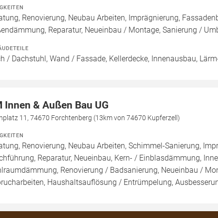
IGKEITEN
atung, Renovierung, Neubau Arbeiten, Imprägnierung, Fassade
endämmung, Reparatur, Neueinbau / Montage, Sanierung / Um
ÄUDETEILE
h / Dachstuhl, Wand / Fassade, Kellerdecke, Innenausbau, Lärm-
 Innen & Außen Bau UG
hplatz 11, 74670 Forchtenberg (13km von 74670 Kupferzell)
IGKEITEN
atung, Renovierung, Neubau Arbeiten, Schimmel-Sanierung, Imp
chführung, Reparatur, Neueinbau, Kern- / Einblasdämmung, 
lraumdämmung, Renovierung / Badsanierung, Neueinbau / Mon
rucharbeiten, Haushaltsauflösung / Entrümpelung, Ausbesserung