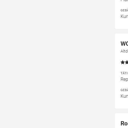
GEB
Kun
WO
Alt
TÄT
Rep
GEB
Kun
Ro