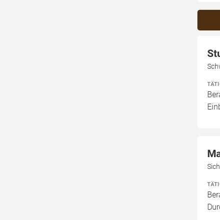
St
Sch
TÄT
Ber
Ein
Ma
Sic
TÄT
Ber
Dur