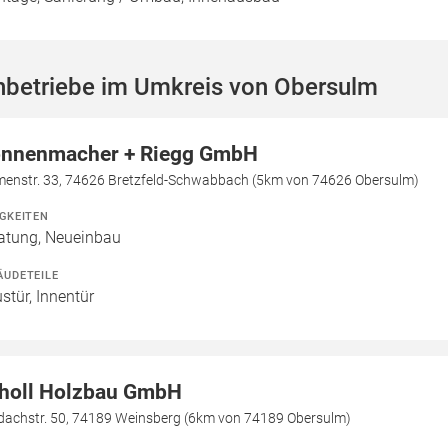
hbetriebe im Umkreis von Obersulm
nnenmacher + Riegg GmbH
menstr. 33, 74626 Bretzfeld-Schwabbach (5km von 74626 Obersulm)
IGKEITEN
atung, Neueinbau
ÄUDETEILE
stür, Innentür
holl Holzbau GmbH
dachstr. 50, 74189 Weinsberg (6km von 74189 Obersulm)