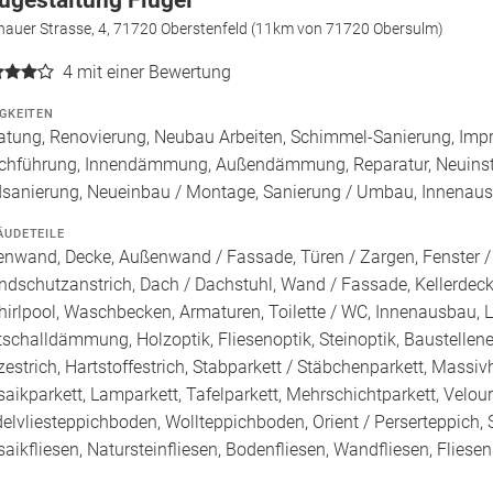
ugestaltung Flügel
nauer Strasse, 4, 71720 Oberstenfeld (11km von 71720 Obersulm)
4
mit einer Bewertung
IGKEITEN
atung, Renovierung, Neubau Arbeiten, Schimmel-Sanierung, Imp
chführung, Innendämmung, Außendämmung, Reparatur, Neuinstal
sanierung, Neueinbau / Montage, Sanierung / Umbau, Innenausb
ÄUDETEILE
enwand, Decke, Außenwand / Fassade, Türen / Zargen, Fenster 
ndschutzanstrich, Dach / Dachstuhl, Wand / Fassade, Kellerde
hirlpool, Waschbecken, Armaturen, Toilette / WC, Innenausbau, L
ttschalldämmung, Holzoptik, Fliesenoptik, Steinoptik, Baustellenes
zestrich, Hartstoffestrich, Stabparkett / Stäbchenparkett, Massi
aikparkett, Lamparkett, Tafelparkett, Mehrschichtparkett, Velo
elvliesteppichboden, Wollteppichboden, Orient / Perserteppich, S
aikfliesen, Natursteinfliesen, Bodenfliesen, Wandfliesen, Fliese