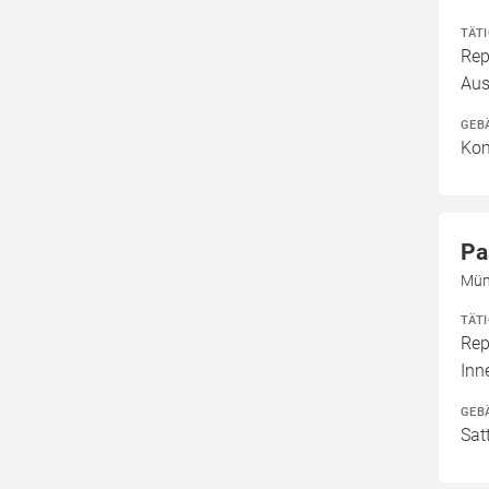
TÄT
Rep
Aus
GEB
Kom
Pa
Mün
TÄT
Rep
In
GEB
Sat