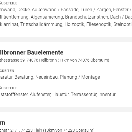
ÄUDETEILE
enwand, Decke, Außenwand / Fassade, Türen / Zargen, Fenster 
ffitientfernung, Algensanierung, Brandschutzanstrich, Dach / Da
cklaminat, Trittschalldämmung, Holzoptik, Fliesenoptik, Steinopt
ilbronner Bauelemente
thestrasse 39, 74076 Heilbronn (11km von 74076 Obersulm)
IGKEITEN
aratur, Beratung, Neueinbau, Planung / Montage
ÄUDETEILE
ststofffenster, Alufenster, Haustür, Terrassentür, Innentür
rn
chstr. 21/1, 74223 Flein (13km von 74223 Obersulm)