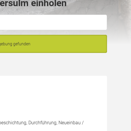
ersulm einholen
mgebung gefunden
beschichtung, Durchführung, Neueinbau /