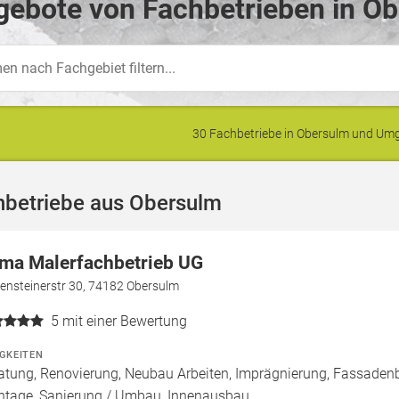
gebote von Fachbetrieben in Ob
30 Fachbetriebe in Obersulm und U
hbetriebe aus Obersulm
ma Malerfachbetrieb UG
ensteinerstr 30, 74182 Obersulm
5
mit einer Bewertung
IGKEITEN
atung, Renovierung, Neubau Arbeiten, Imprägnierung, Fassaden
tage, Sanierung / Umbau, Innenausbau