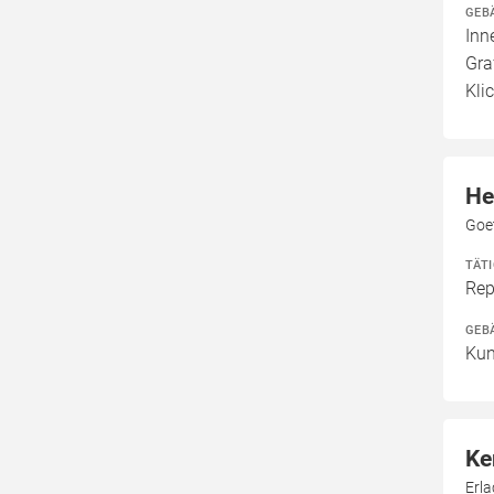
GEB
Inn
Gra
Kli
He
Goe
TÄT
Rep
GEB
Kun
Ke
Erla