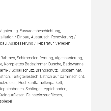
rägnierung, Fassadenbeschichtung,
lation / Einbau, Austausch, Renovierung /
au, Ausbesserung / Reparatur, Verlegen
/ Rahmen, Schimmelentfernung, Algensanierung,
cke, Komplettes Badezimmer, Dusche, Badewanne
ärm- / Schallschutz, Brandschutz, Klicklaminat,
trich, Fertigteilestrich, Estrich auf Dämmschicht,
vholzdielen, Hochkantlamellenparkett,
urteppichboden, Schlingenteppichboden,
teingutfliesen, Feinsteinzeugfliesen,
nspiegel