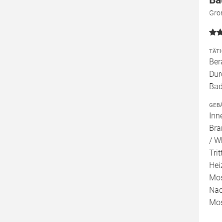
Ba
Gro
TÄT
Ber
Dur
Bad
GEB
Inn
Bra
/ W
Tri
Hei
Mos
Nad
Mos