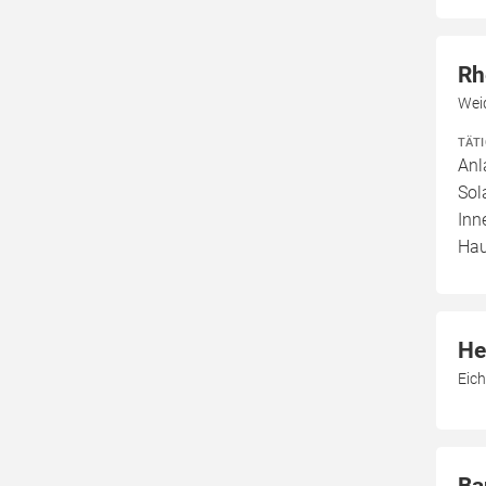
Rh
Wei
TÄT
Anl
Sol
Inn
Hau
He
Eich