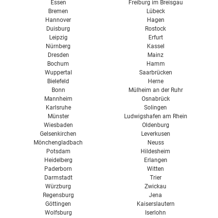
Essen
Freiburg im Breisgau
Bremen
Lübeck
Hannover
Hagen
Duisburg
Rostock
Leipzig
Erfurt
Nürnberg
Kassel
Dresden
Mainz
Bochum
Hamm
Wuppertal
Saarbrücken
Bielefeld
Herne
Bonn
Mülheim an der Ruhr
Mannheim
Osnabrück
Karlsruhe
Solingen
Münster
Ludwigshafen am Rhein
Wiesbaden
Oldenburg
Gelsenkirchen
Leverkusen
Mönchengladbach
Neuss
Potsdam
Hildesheim
Heidelberg
Erlangen
Paderborn
Witten
Darmstadt
Trier
Würzburg
Zwickau
Regensburg
Jena
Göttingen
Kaiserslautern
Wolfsburg
Iserlohn