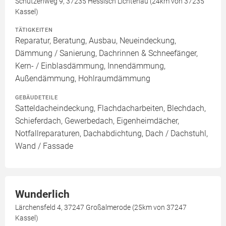
Schützenweg 9, 37235 Hessisch Lichtenau (24km von 37235
Kassel)
TÄTIGKEITEN
Reparatur, Beratung, Ausbau, Neueindeckung,
Dämmung / Sanierung, Dachrinnen & Schneefänger,
Kern- / Einblasdämmung, Innendämmung,
Außendämmung, Hohlraumdämmung
GEBÄUDETEILE
Satteldacheindeckung, Flachdacharbeiten, Blechdach,
Schieferdach, Gewerbedach, Eigenheimdächer,
Notfallreparaturen, Dachabdichtung, Dach / Dachstuhl,
Wand / Fassade
Wunderlich
Lärchensfeld 4, 37247 Großalmerode (25km von 37247
Kassel)