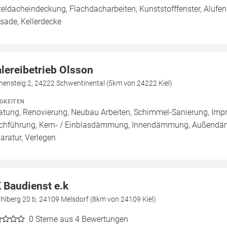
teldacheindeckung, Flachdacharbeiten, Kunststofffenster, Alufens
sade, Kellerdecke
lereibetrieb Olsson
hensteig 2, 24222 Schwentinental (5km von 24222 Kiel)
IGKEITEN
atung, Renovierung, Neubau Arbeiten, Schimmel-Sanierung, Imp
chführung, Kern- / Einblasdämmung, Innendämmung, Außend
aratur, Verlegen
 Baudienst e.k
hlberg 20 b, 24109 Melsdorf (8km von 24109 Kiel)
0
Sterne aus 4 Bewertungen