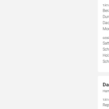
TÄT
Ber
Dur
Dac
Mon
GEB
Sat
Sch
Hol
Sch
Da
Ham
TÄT
Rep