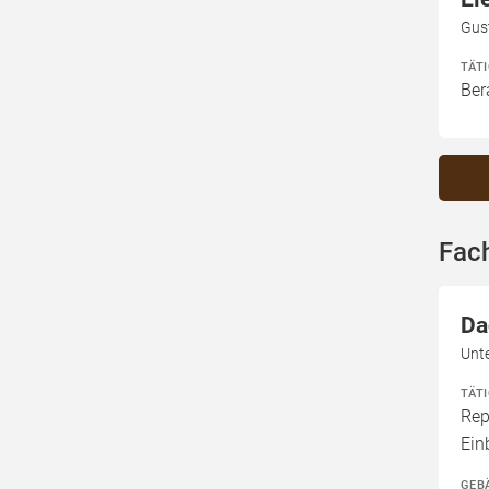
Gust
TÄT
Ber
Fach
Da
Unte
TÄT
Rep
Ein
GEB