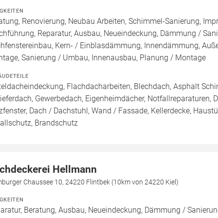
IGKEITEN
atung, Renovierung, Neubau Arbeiten, Schimmel-Sanierung, Imp
chführung, Reparatur, Ausbau, Neueindeckung, Dämmung / Sanie
hfenstereinbau, Kern- / Einblasdämmung, Innendämmung, A
tage, Sanierung / Umbau, Innenausbau, Planung / Montage
ÄUDETEILE
teldacheindeckung, Flachdacharbeiten, Blechdach, Asphalt Sch
ieferdach, Gewerbedach, Eigenheimdächer, Notfallreparaturen, Da
zfenster, Dach / Dachstuhl, Wand / Fassade, Kellerdecke, Haustür
allschutz, Brandschutz
chdeckerei Hellmann
burger Chaussee 10, 24220 Flintbek (10km von 24220 Kiel)
IGKEITEN
aratur, Beratung, Ausbau, Neueindeckung, Dämmung / Sanieru