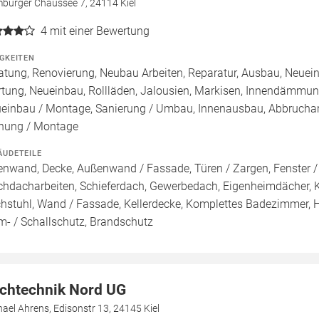
burger Chaussee 7, 24114 Kiel
4
mit einer Bewertung
IGKEITEN
atung, Renovierung, Neubau Arbeiten, Reparatur, Ausbau, Neue
tung, Neueinbau, Rollläden, Jalousien, Markisen, Innendämmu
einbau / Montage, Sanierung / Umbau, Innenausbau, Abbruchar
nung / Montage
ÄUDETEILE
enwand, Decke, Außenwand / Fassade, Türen / Zargen, Fenster 
chdacharbeiten, Schieferdach, Gewerbedach, Eigenheimdächer, Kun
hstuhl, Wand / Fassade, Kellerdecke, Komplettes Badezimmer, Ha
m- / Schallschutz, Brandschutz
chtechnik Nord UG
ael Ahrens, Edisonstr 13, 24145 Kiel