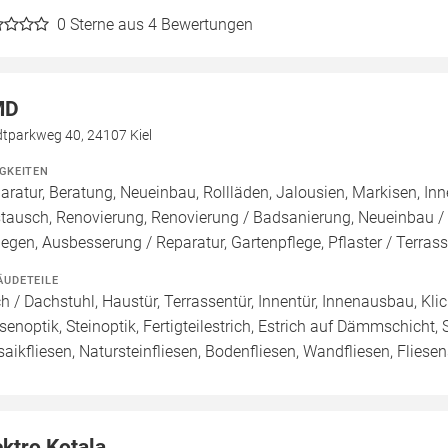
0
Sterne aus 4 Bewertungen
MD
dtparkweg 40, 24107 Kiel
IGKEITEN
aratur, Beratung, Neueinbau, Rollläden, Jalousien, Markisen, I
tausch, Renovierung, Renovierung / Badsanierung, Neueinbau 
legen, Ausbesserung / Reparatur, Gartenpflege, Pflaster / Terr
ÄUDETEILE
h / Dachstuhl, Haustür, Terrassentür, Innentür, Innenausbau, Kli
esenoptik, Steinoptik, Fertigteilestrich, Estrich auf Dämmschicht, 
aikfliesen, Natursteinfliesen, Bodenfliesen, Wandfliesen, Fliese
ektro Kotala