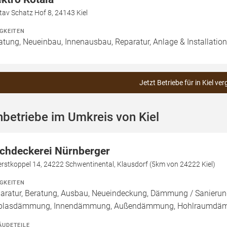
av Schatz Hof 8, 24143 Kiel
IGKEITEN
atung, Neueinbau, Innenausbau, Reparatur, Anlage & Installation
Jetzt Betriebe für in Kiel ver
betriebe im Umkreis von Kiel
chdeckerei Nürnberger
rstkoppel 14, 24222 Schwentinental, Klausdorf (5km von 24222 Kiel)
IGKEITEN
aratur, Beratung, Ausbau, Neueindeckung, Dämmung / Sanierung
blasdämmung, Innendämmung, Außendämmung, Hohlraumdäm
ÄUDETEILE