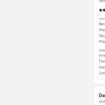
Ham
TÄT
Ber
War
Neu
Pla
GEB
Inn
Fla
Dac
Lär
Da
Mich