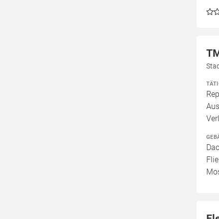
T
Sta
TÄT
Rep
Aus
Ver
GEB
Dac
Fli
Mos
El