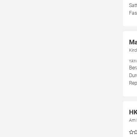
Sat
Fas
Ma
Kirc
TÄT
Ber
Dur
Rep
HK
Am I