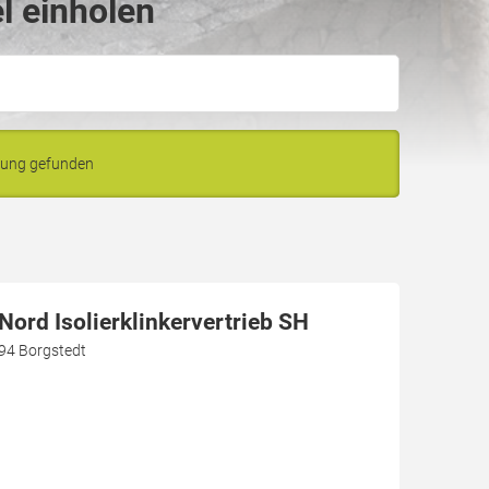
l einholen
bung gefunden
ord Isolierklinkervertrieb SH
94 Borgstedt