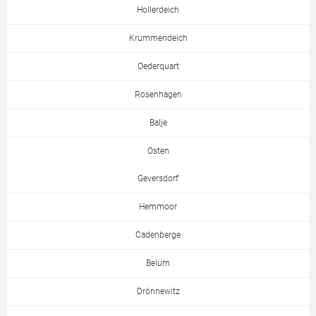
Hollerdeich
Krummendeich
Oederquart
Rosenhagen
Balje
Osten
Geversdorf
Hemmoor
Cadenberge
Belum
Drönnewitz