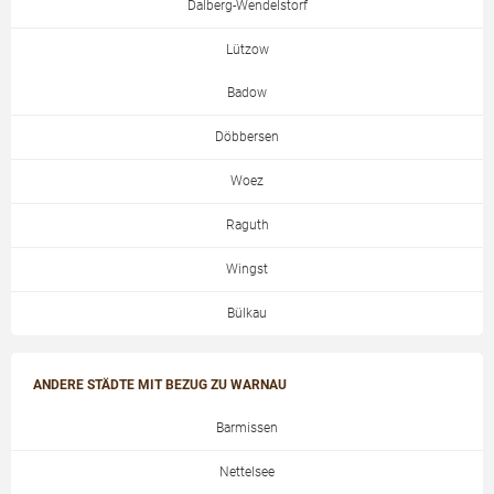
Dalberg-Wendelstorf
Lützow
Badow
Döbbersen
Woez
Raguth
Wingst
Bülkau
ANDERE STÄDTE MIT BEZUG ZU WARNAU
Barmissen
Nettelsee