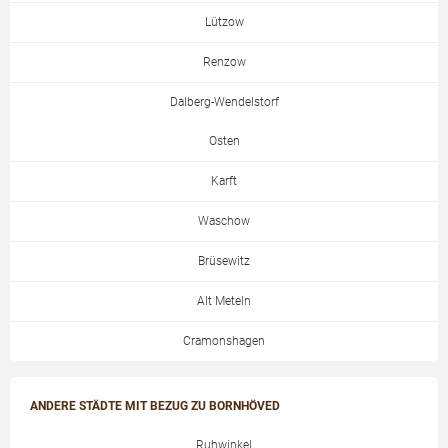
Lützow
Renzow
Dalberg-Wendelstorf
Osten
Karft
Waschow
Brüsewitz
Alt Meteln
Cramonshagen
ANDERE STÄDTE MIT BEZUG ZU BORNHÖVED
Ruhwinkel