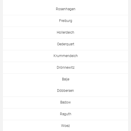
Rosenhagen
Freiburg
Hollerdeich
Oederquart
Krummendeich
Drönnewitz
Balje
Döbbersen
Badow
Raguth
Woez