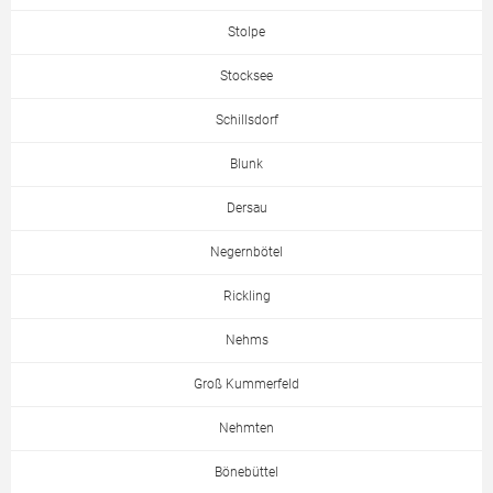
Stolpe
Stocksee
Schillsdorf
Blunk
Dersau
Negernbötel
Rickling
Nehms
Groß Kummerfeld
Nehmten
Bönebüttel