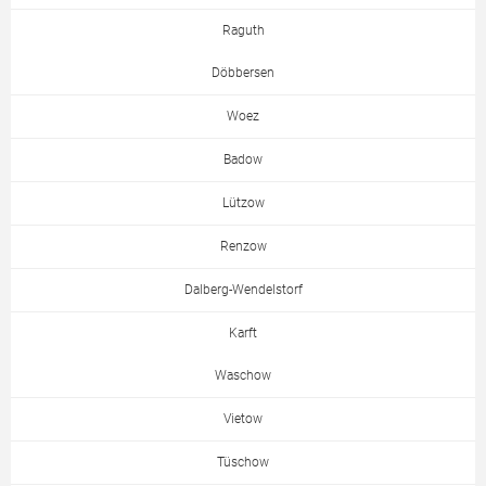
Raguth
Döbbersen
Woez
Badow
Lützow
Renzow
Dalberg-Wendelstorf
Karft
Waschow
Vietow
Tüschow