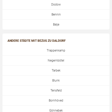
Dodow
Bennin
Balje
ANDERE STÄDTE MIT BEZUG ZU DALDORF
Trappenkamp
Negernbötel
Tarbek
Blunk
Tensfeld
Bornhöved
Gönnebek