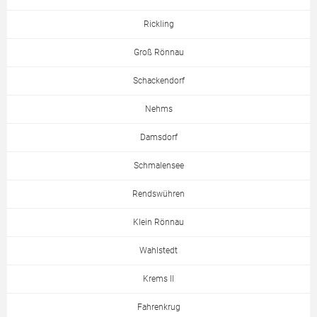
Rickling
Groß Rönnau
Schackendorf
Nehms
Damsdorf
Schmalensee
Rendswühren
Klein Rönnau
Wahlstedt
Krems II
Fahrenkrug