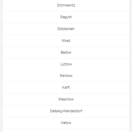
Drönnewitz
Raguth
Döbbersen
Woez
Badow
Lützow
Renzow
Karft
Waschow
Dalberg-Wendelstorf
Vietow