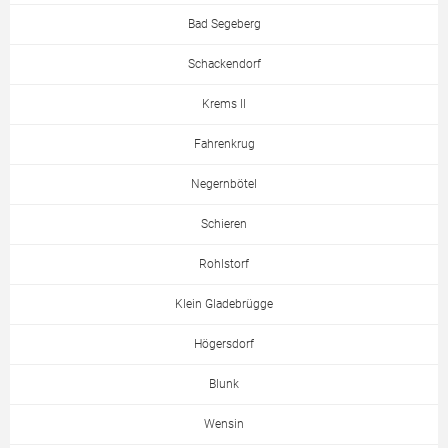
Bad Segeberg
Schackendorf
Krems II
Fahrenkrug
Negernbötel
Schieren
Rohlstorf
Klein Gladebrügge
Högersdorf
Blunk
Wensin