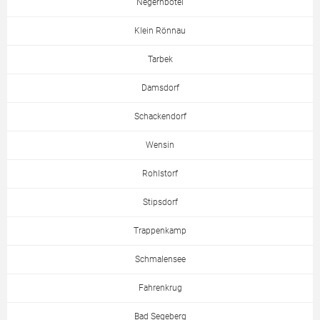
Negernbötel
Klein Rönnau
Tarbek
Damsdorf
Schackendorf
Wensin
Rohlstorf
Stipsdorf
Trappenkamp
Schmalensee
Fahrenkrug
Bad Segeberg