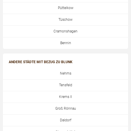
Püttelkow
Tüschow
Cramonshagen
Bennin
ANDERE STÄDTE MIT BEZUG ZU BLUNK
Nehms
Tensfeld
Krems II
Groß Rönnau
Daldorf