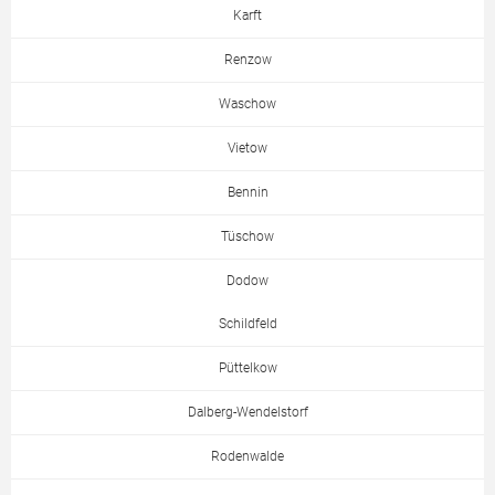
Karft
Renzow
Waschow
Vietow
Bennin
Tüschow
Dodow
Schildfeld
Püttelkow
Dalberg-Wendelstorf
Rodenwalde