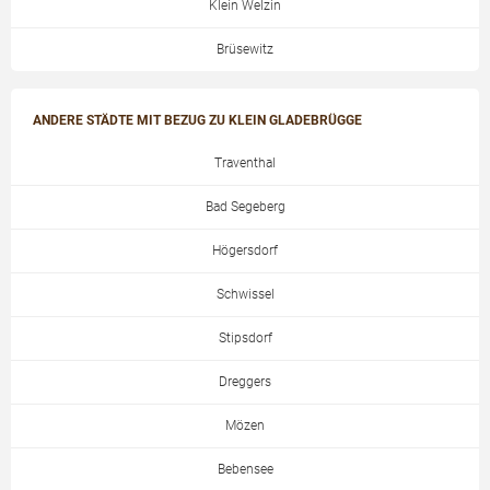
Klein Welzin
Brüsewitz
ANDERE STÄDTE MIT BEZUG ZU KLEIN GLADEBRÜGGE
Traventhal
Bad Segeberg
Högersdorf
Schwissel
Stipsdorf
Dreggers
Mözen
Bebensee