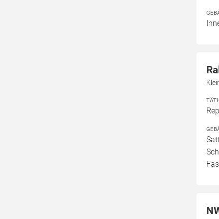
GEB
Inn
Ra
Kle
TÄT
Rep
GEB
Sat
Sch
Fas
NW