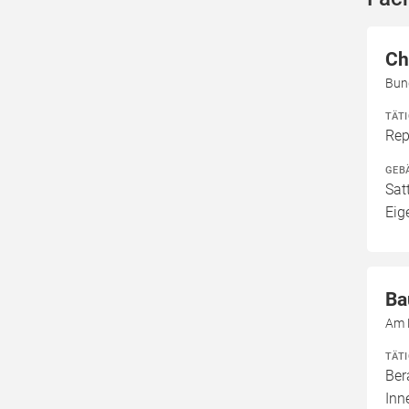
Ch
Bun
TÄT
Rep
GEB
Sat
Eig
Ba
Am 
TÄT
Ber
Inn