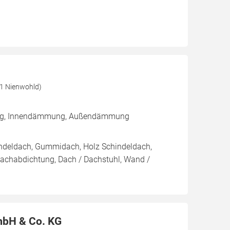
41 Nienwohld)
rung, Innendämmung, Außendämmung
indeldach, Gummidach, Holz Schindeldach,
Dachabdichtung, Dach / Dachstuhl, Wand /
bH & Co. KG