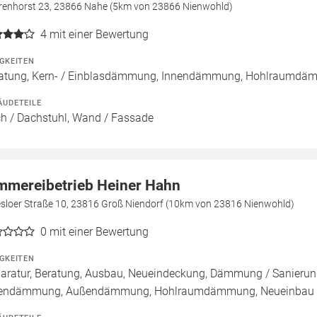
renhorst 23, 23866 Nahe (5km von 23866 Nienwohld)
4
mit einer Bewertung
IGKEITEN
atung, Kern- / Einblasdämmung, Innendämmung, Hohlraumd
ÄUDETEILE
h / Dachstuhl, Wand / Fassade
mmereibetrieb Heiner Hahn
esloer Straße 10, 23816 Groß Niendorf (10km von 23816 Nienwohld)
0
mit einer Bewertung
IGKEITEN
aratur, Beratung, Ausbau, Neueindeckung, Dämmung / Sanierun
endämmung, Außendämmung, Hohlraumdämmung, Neueinbau / 