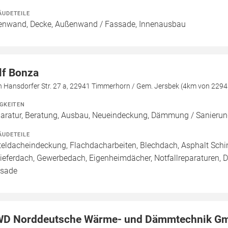
ÄUDETEILE
enwand, Decke, Außenwand / Fassade, Innenausbau
lf Bonza
in Hansdorfer Str. 27 a, 22941 Timmerhorn / Gem. Jersbek (4km von 229
IGKEITEN
aratur, Beratung, Ausbau, Neueindeckung, Dämmung / Sanie
ÄUDETEILE
teldacheindeckung, Flachdacharbeiten, Blechdach, Asphalt Sch
ieferdach, Gewerbedach, Eigenheimdächer, Notfallreparaturen, 
sade
D Norddeutsche Wärme- und Dämmtechnik Gm