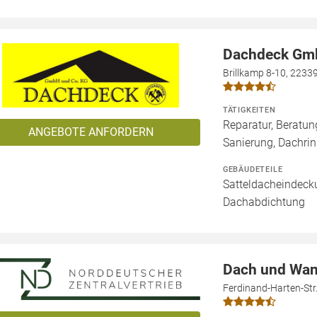
Dachdeck Gm
Brillkamp 8-10, 223
TÄTIGKEITEN
Reparatur, Beratu
ANGEBOTE ANFORDERN
Sanierung, Dachri
GEBÄUDETEILE
Satteldacheindecku
Dachabdichtung
Dach und Wa
Ferdinand-Harten-St