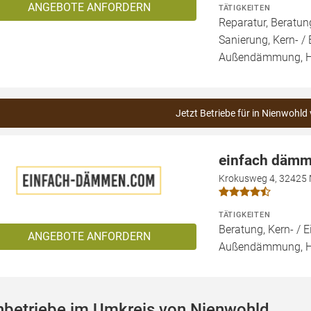
ANGEBOTE ANFORDERN
TÄTIGKEITEN
Reparatur, Beratu
Sanierung, Kern- 
Außendämmung, 
Jetzt Betriebe für in Nienwohld
einfach däm
Krokusweg 4, 32425
TÄTIGKEITEN
Beratung, Kern- 
ANGEBOTE ANFORDERN
Außendämmung, 
hbetriebe im Umkreis von Nienwohld