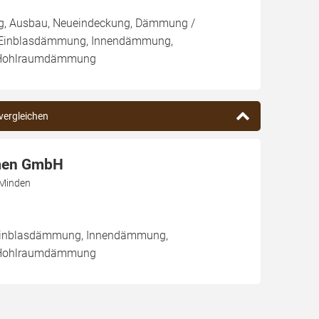
ng, Ausbau, Neueindeckung, Dämmung /
/ Einblasdämmung, Innendämmung,
Hohlraumdämmung
 vergleichen
men GmbH
 Minden
/ Einblasdämmung, Innendämmung,
Hohlraumdämmung