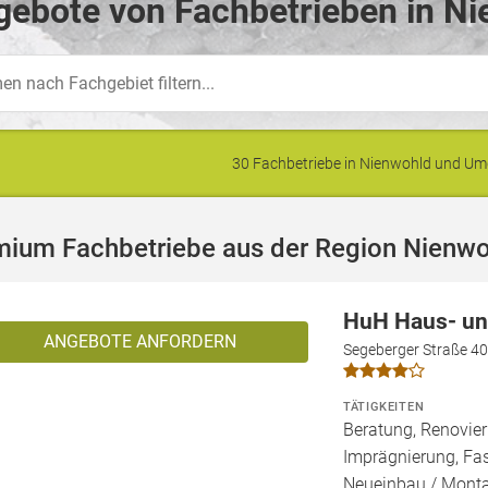
ebote von Fachbetrieben in Ni
30 Fachbetriebe in Nienwohld und U
mium Fachbetriebe aus der Region Nienw
HuH Haus- un
ANGEBOTE ANFORDERN
Segeberger Straße 4
TÄTIGKEITEN
Beratung, Renovie
Imprägnierung, Fa
Neueinbau / Monta