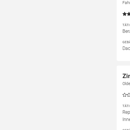
Fah
TÄT
Ber
GEB
Dac
Zi
Old
TÄT
Rep
Inn