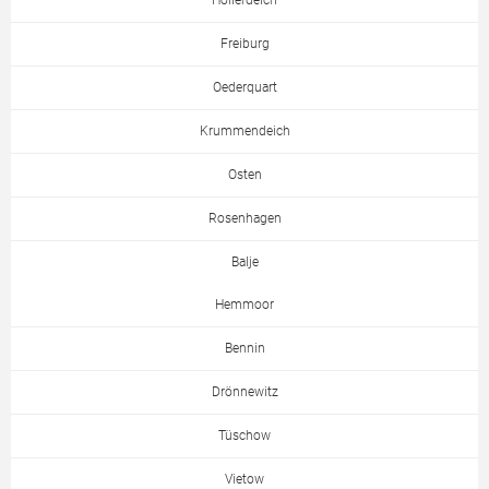
Hollerdeich
Freiburg
Oederquart
Krummendeich
Osten
Rosenhagen
Balje
Hemmoor
Bennin
Drönnewitz
Tüschow
Vietow