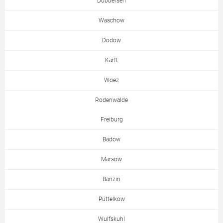
Döbbersen
Waschow
Dodow
Karft
Woez
Rodenwalde
Freiburg
Badow
Marsow
Banzin
Püttelkow
Wulfskuhl