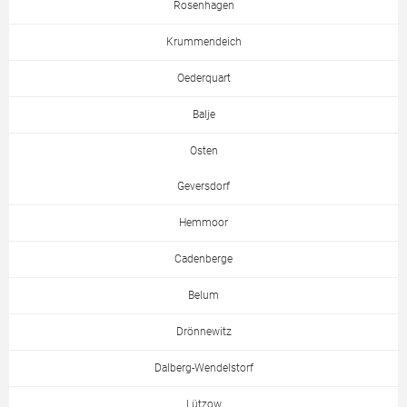
Rosenhagen
Krummendeich
Oederquart
Balje
Osten
Geversdorf
Hemmoor
Cadenberge
Belum
Drönnewitz
Dalberg-Wendelstorf
Lützow