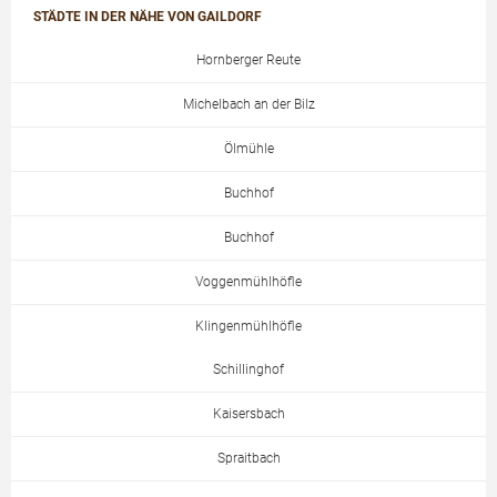
STÄDTE IN DER NÄHE VON GAILDORF
Hornberger Reute
Michelbach an der Bilz
Ölmühle
Buchhof
Buchhof
Voggenmühlhöfle
Klingenmühlhöfle
Schillinghof
Kaisersbach
Spraitbach