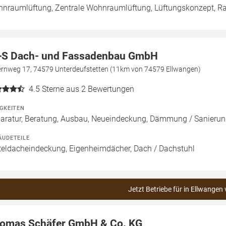
nraumlüftung, Zentrale Wohnraumlüftung, Lüftungskonzept, R
S Dach- und Fassadenbau GmbH
ernweg 17, 74579 Unterdeufstetten (11km von 74579 Ellwangen)
4.5
Sterne aus 2 Bewertungen
IGKEITEN
aratur, Beratung, Ausbau, Neueindeckung, Dämmung / Sanieru
ÄUDETEILE
teldacheindeckung, Eigenheimdächer, Dach / Dachstuhl
Jetzt Betriebe für in Ellwangen 
omas Schäfer GmbH & Co. KG