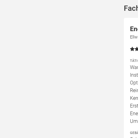
Fac
En
Ell
TÄT
War
Ins
Opt
Rei
Ker
Ers
Ene
Umb
GEB