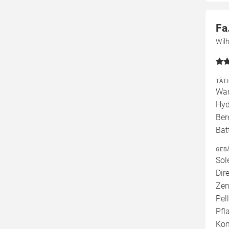
Fa
Wil
TÄT
War
Hyd
Ber
Bat
GEB
Sol
Dir
Zen
Pel
Pfl
Kom