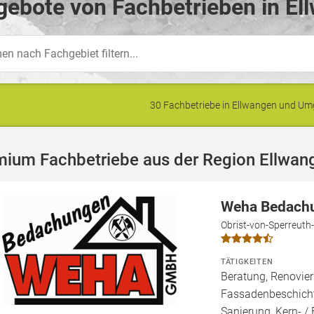
ebote von Fachbetrieben in El
30 Fachbetriebe in Ellwangen und U
mium Fachbetriebe aus der Region Ellwan
Weha Bedachu
Obrist-von-Sperreuth-
TÄTIGKEITEN
Beratung, Renovier
Fassadenbeschicht
Sanierung, Kern- 