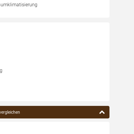
aumklimatisierung
ng
vergleichen