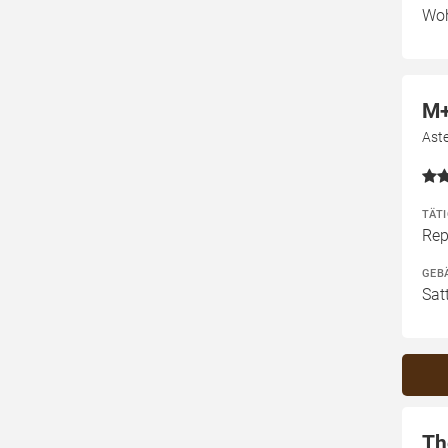
Woh
M+
Ast
TÄT
Rep
GEB
Sat
Th