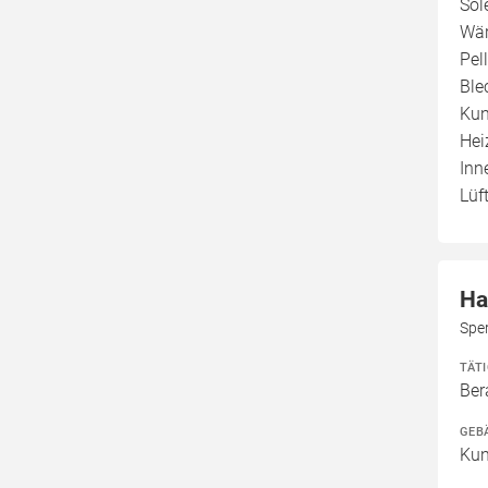
Sol
Wär
Pel
Ble
Kun
Hei
Inn
Lüf
Ha
Spe
TÄT
Ber
GEB
Kun