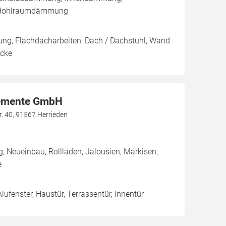
Hohlraumdämmung
ung, Flachdacharbeiten, Dach / Dachstuhl, Wand
ecke
lemente GmbH
r. 40, 91567 Herrieden
g, Neueinbau, Rollläden, Jalousien, Markisen,
e
Alufenster, Haustür, Terrassentür, Innentür