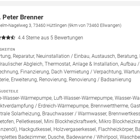
. Peter Brenner
helm-Nagelweg 3, 73460 Hüttlingen (9km von 73460 Ellwangen)
4.4
Sterne aus 5 Bewertungen
IGKEITEN
tung, Reparatur, Neuinstallation / Einbau, Austausch, Beratun
raulischer Abgleich, Thermostat, Anlage & Installation, Aufbau 
echnung, Finanzierung, Dach Vermietung / Verpachtung, Wartung
terie, Erweiterung, Renovierung, Renovierung / Badsanierung
ÄUDETEILE
e-Wasser-Wärmepumpe, Luft-Wasser-Wärmepumpe, Wasser-Wa
ektverdampfung / Erdreich-Wärmepumpe, Brennwerttherme, Gasth
trale Solarheizung, Brauchwasser / Warmwasser, Brennwertkessel
letofen, Pelletkessel, Mini Blockheizkraftwerk, Mikro Blockheizkra
anzenöl), Hackgutkessel, Holzvergaserkessel, Flachheizkörper, 
plettes Badezimmer, Dusche, Badewanne / Whirlpool, Waschbeck