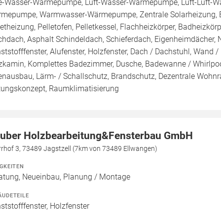
e-Wasser-Wärmepumpe, Luft-Wasser-Wärmepumpe, Luft-Luft-Wä
mepumpe, Warmwasser-Wärmepumpe, Zentrale Solarheizung, B
letheizung, Pelletofen, Pelletkessel, Flachheizkörper, Badheizk
chdach, Asphalt Schindeldach, Schieferdach, Eigenheimdächer, N
ststofffenster, Alufenster, Holzfenster, Dach / Dachstuhl, Wand 
zkamin, Komplettes Badezimmer, Dusche, Badewanne / Whirlpool
enausbau, Lärm- / Schallschutz, Brandschutz, Dezentrale Wohn
tungskonzept, Raumklimatisierung
uber Holzbearbeitung&Fensterbau GmbH
rrhof 3, 73489 Jagstzell (7km von 73489 Ellwangen)
IGKEITEN
atung, Neueinbau, Planung / Montage
ÄUDETEILE
ststofffenster, Holzfenster