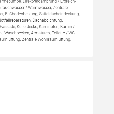
rmepumpe, Direktverdampfung / Erdreich-
rauchwasser / Warmwasser, Zentrale
örper, Fußbodenheizung, Satteldacheindeckung,
otfallreparaturen, Dachabdichtung,
/ Fassade, Kellerdecke, Kaminofen, Kamin /
, Waschbecken, Armaturen, Toilette / WC,
raumlüftung, Zentrale Wohnraumlüftung,