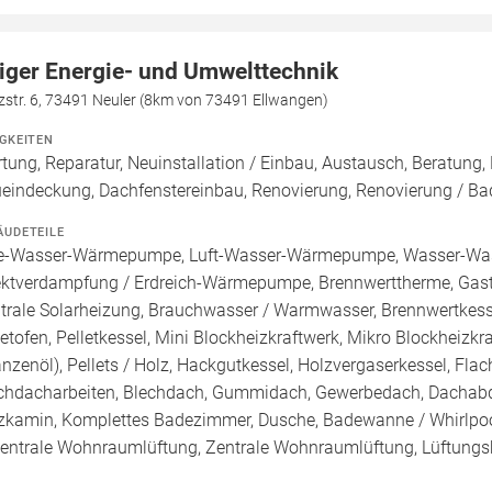
iger Energie- und Umwelttechnik
str. 6, 73491 Neuler (8km von 73491 Ellwangen)
IGKEITEN
tung, Reparatur, Neuinstallation / Einbau, Austausch, Beratung,
eindeckung, Dachfenstereinbau, Renovierung, Renovierung / B
ÄUDETEILE
e-Wasser-Wärmepumpe, Luft-Wasser-Wärmepumpe, Wasser-Wa
ektverdampfung / Erdreich-Wärmepumpe, Brennwerttherme, Gasth
trale Solarheizung, Brauchwasser / Warmwasser, Brennwertkessel
letofen, Pelletkessel, Mini Blockheizkraftwerk, Mikro Blockheizkra
anzenöl), Pellets / Holz, Hackgutkessel, Holzvergaserkessel, Fl
chdacharbeiten, Blechdach, Gummidach, Gewerbedach, Dachabd
zkamin, Komplettes Badezimmer, Dusche, Badewanne / Whirlpool
entrale Wohnraumlüftung, Zentrale Wohnraumlüftung, Lüftungs