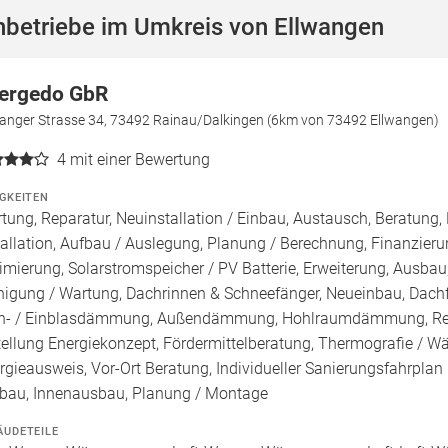
hbetriebe im Umkreis von Ellwangen
ergedo GbR
wanger Strasse 34, 73492 Rainau/Dalkingen (6km von 73492 Ellwangen)
4
mit einer Bewertung
IGKEITEN
tung, Reparatur, Neuinstallation / Einbau, Austausch, Beratung,
tallation, Aufbau / Auslegung, Planung / Berechnung, Finanzier
imierung, Solarstromspeicher / PV Batterie, Erweiterung, Ausb
nigung / Wartung, Dachrinnen & Schneefänger, Neueinbau, Dachfe
n- / Einblasdämmung, Außendämmung, Hohlraumdämmung, Reno
tellung Energiekonzept, Fördermittelberatung, Thermografie / Wär
rgieausweis, Vor-Ort Beratung, Individueller Sanierungsfahrplan
au, Innenausbau, Planung / Montage
ÄUDETEILE