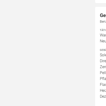
Ge
Benz
TÄT
War
Neu
GEB
Sol
Dir
Zen
Pel
Pfl
Fla
Hei
Dez