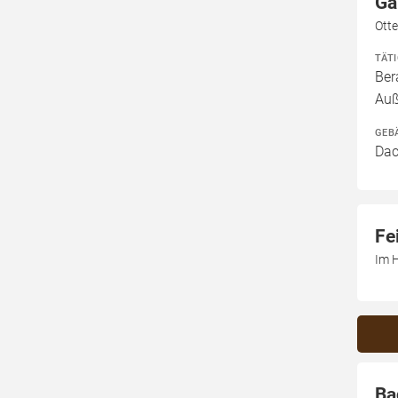
Ga
Ott
TÄT
Ber
Auß
GEB
Dac
Fe
Im 
Ba