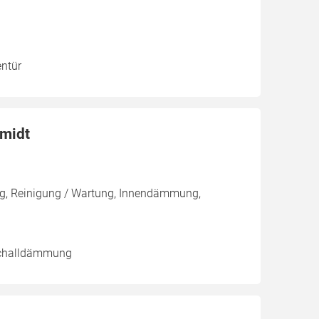
entür
midt
g, Reinigung / Wartung, Innendämmung,
tschalldämmung