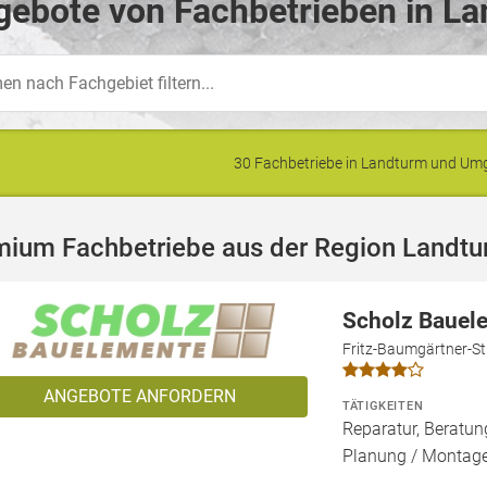
gebote von Fachbetrieben in La
30 Fachbetriebe in Landturm und U
mium Fachbetriebe aus der Region Landt
Scholz Baue
Fritz-Baumgärtner-St
ANGEBOTE ANFORDERN
TÄTIGKEITEN
Reparatur, Beratun
Planung / Montag