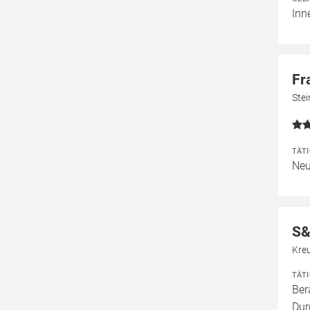
Inn
Fr
Ste
TÄT
Neu
S&
Kre
TÄT
Ber
Dur