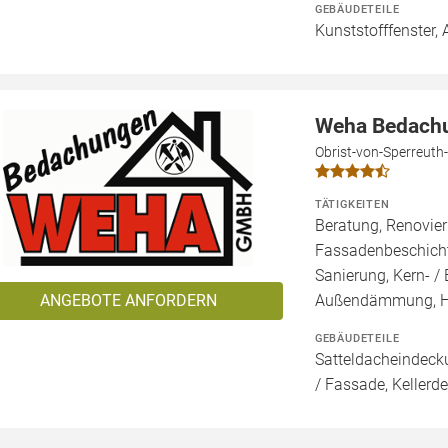
GEBÄUDETEILE
Kunststofffenster, 
Weha Bedachu
Obrist-von-Sperreuth-
TÄTIGKEITEN
Beratung, Renovier
Fassadenbeschicht
Sanierung, Kern- 
ANGEBOTE ANFORDERN
Außendämmung, 
GEBÄUDETEILE
Satteldacheindeck
/ Fassade, Kellerd