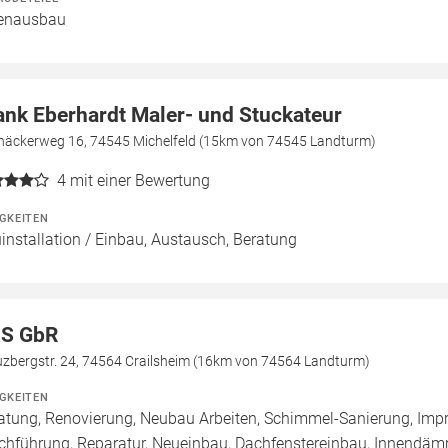
enausbau
ank Eberhardt Maler- und Stuckateur
inäckerweg 16, 74545 Michelfeld (15km von 74545 Landturm)
4
mit einer Bewertung
IGKEITEN
installation / Einbau, Austausch, Beratung
S GbR
uzbergstr. 24, 74564 Crailsheim (16km von 74564 Landturm)
IGKEITEN
atung, Renovierung, Neubau Arbeiten, Schimmel-Sanierung, Imp
chführung, Reparatur, Neueinbau, Dachfenstereinbau, Innend