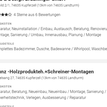
Bild 2/1, 74635 Kupferzell (13km von 74635 Landturm)
4
Sterne aus 6 Bewertungen
IGKEITEN
aratur, Neuinstallation / Einbau, Austausch, Beratung, Renovie
tage, Sanierung / Umbau, Innenausbau, Planung / Montage
ÄUDETEILE
plettes Badezimmer, Dusche, Badewanne / Whirlpool, Waschbec
nz -Holzprodukteh.+Schreiner-Montagen
elsang 27, 74635 Kupferzell (13km von 74635 Landturm)
IGKEITEN
aratur, Beratung, Neueinbau, Neueinbau / Montage, Sanierung /
herheitstechnik, Verlegen, Ausbesserung / Reparatur
ÄUDETEILE