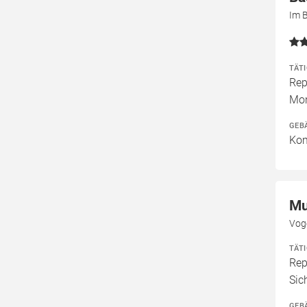
Im 
TÄT
Rep
Mon
GEB
Kom
Mu
Vog
TÄT
Rep
Sic
GEB