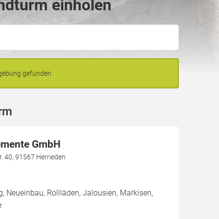
ndturm einholen
mgebung gefunden
urm
lemente GmbH
r. 40, 91567 Herrieden
g, Neueinbau, Rollläden, Jalousien, Markisen,
e