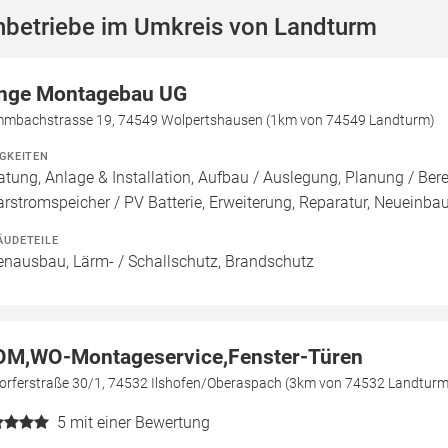
hbetriebe im Umkreis von Landturm
nge Montagebau UG
mmbachstrasse 19, 74549 Wolpertshausen (1km von 74549 Landturm)
IGKEITEN
atung, Anlage & Installation, Aufbau / Auslegung, Planung / Be
arstromspeicher / PV Batterie, Erweiterung, Reparatur, Neuein
ÄUDETEILE
enausbau, Lärm- / Schallschutz, Brandschutz
M,WO-Montageservice,Fenster-Türen
dorferstraße 30/1, 74532 Ilshofen/Oberaspach (3km von 74532 Landturm
5
mit einer Bewertung