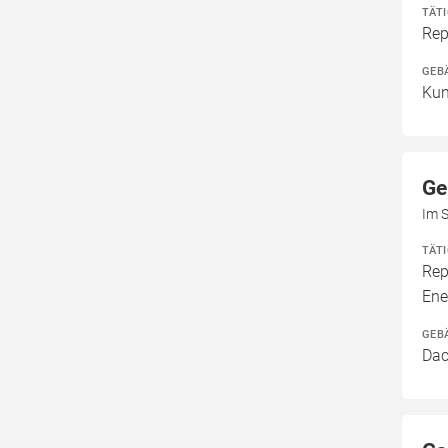
TÄT
Rep
GEB
Kun
Ge
Im 
TÄT
Rep
Ene
GEB
Dac