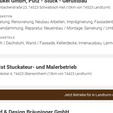
ukel GmbH, Putz - Stuck - Gerüstbau
erbacherstraße 23, 74523 Schwäbisch Hall (10km von 74523 Landturm)
IGKEITEN
atung, Renovierung, Neubau Arbeiten, Imprägnierung, Fassade
endämmung, Reparatur, Neueinbau / Montage, Sanierung / Um
ÄUDETEILE
h / Dachstuhl, Wand / Fassade, Kellerdecke, Innenausbau, Lärm-
ist Stuckateur- und Malerbetrieb
Häcker 4, 74423 Obersontheim (13km von 74423 Landturm)
Jetzt Betriebe für in Landturm 
d & Design Bräuninger GmbH