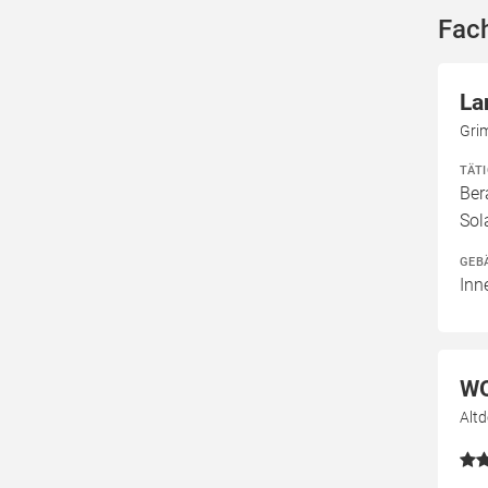
Fac
La
Gri
TÄT
Ber
Sol
GEB
Inn
WO
Alt