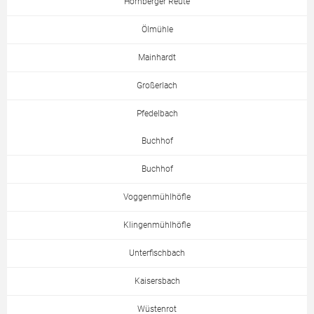
Hornberger Reute
Ölmühle
Mainhardt
Großerlach
Pfedelbach
Buchhof
Buchhof
Voggenmühlhöfle
Klingenmühlhöfle
Unterfischbach
Kaisersbach
Wüstenrot