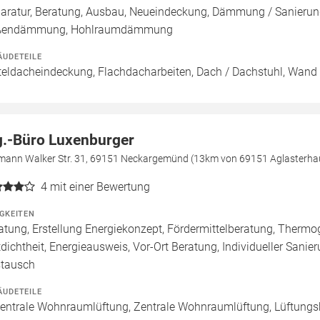
aratur, Beratung, Ausbau, Neueindeckung, Dämmung / Sanieru
ßendämmung, Hohlraumdämmung
ÄUDETEILE
teldacheindeckung, Flachdacharbeiten, Dach / Dachstuhl, Wand 
g.-Büro Luxenburger
mann Walker Str. 31, 69151 Neckargemünd (13km von 69151 Aglasterha
4
mit einer Bewertung
IGKEITEN
atung, Erstellung Energiekonzept, Fördermittelberatung, Thermog
tdichtheit, Energieausweis, Vor-Ort Beratung, Individueller Sanier
tausch
ÄUDETEILE
entrale Wohnraumlüftung, Zentrale Wohnraumlüftung, Lüftungs