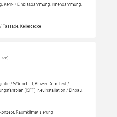
ng, Kern- / Einblasdämmung, Innendämmung,
/ Fassade, Kellerdecke
usen)
rafie / Wärmebild, Blower-Door-Test /
ungsfahrplan (iSFP), Neuinstallation / Einbau,
konzept, Raumklimatisierung