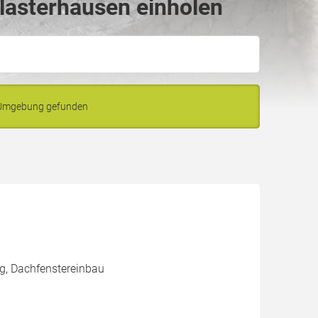
lasterhausen einholen
d Umgebung gefunden
g, Dachfenstereinbau