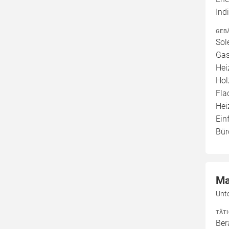
Ind
GEB
Sol
Gas
Hei
Hol
Fla
Hei
Ein
Bür
Ma
Unt
TÄT
Ber