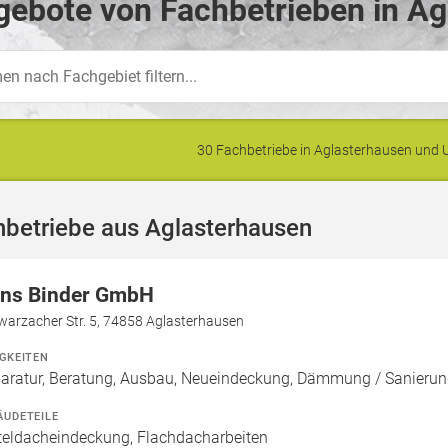
ebote von Fachbetrieben in Ag
30 Fachbetriebe in Aglasterhausen un
hbetriebe aus Aglasterhausen
ns Binder GmbH
warzacher Str. 5, 74858 Aglasterhausen
IGKEITEN
aratur, Beratung, Ausbau, Neueindeckung, Dämmung / Sanierun
ÄUDETEILE
teldacheindeckung, Flachdacharbeiten