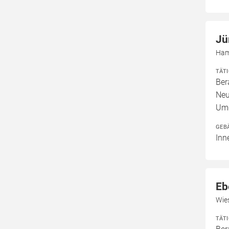
Jü
Ham
TÄT
Ber
Neu
Umg
GEB
Inn
Eb
Wie
TÄT