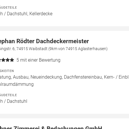
ÄUDETEILE
h / Dachstuhl, Kellerdecke
ephan Rödter Dachdeckermeister
singstr. 6, 74915 Waibstadt (9km von 74915 Aglasterhausen)
5
mit einer Bewertung
IGKEITEN
atung, Ausbau, Neueindeckung, Dachfenstereinbau, Kern- / 
hlraumdämmung
ÄUDETEILE
h / Dachstuhl
hner Zimmerei & Bedachungen GmbH