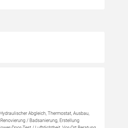
 Hydraulischer Abgleich, Thermostat, Ausbau,
enovierung / Badsanierung, Erstellung
wer-Door-Test / Luftdichtheit, Vor-Ort Beratung,