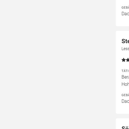
GEB
Dac
St
Les
TÄT
Ber
Ho
GEB
Dac
Sö