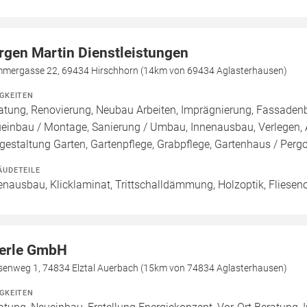
rgen Martin Dienstleistungen
mergasse 22, 69434 Hirschhorn (14km von 69434 Aglasterhausen)
IGKEITEN
atung, Renovierung, Neubau Arbeiten, Imprägnierung, Fassadenb
einbau / Montage, Sanierung / Umbau, Innenausbau, Verlegen, 
estaltung Garten, Gartenpflege, Grabpflege, Gartenhaus / Pergol
ÄUDETEILE
enausbau, Klicklaminat, Trittschalldämmung, Holzoptik, Fliesenop
erle GmbH
senweg 1, 74834 Elztal Auerbach (15km von 74834 Aglasterhausen)
IGKEITEN