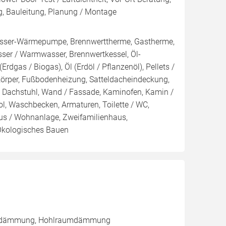
g, Bauleitung, Planung / Montage
ser-Wärmepumpe, Brennwerttherme, Gastherme,
sser / Warmwasser, Brennwertkessel, Öl-
rdgas / Biogas), Öl (Erdöl / Pflanzenöl), Pellets /
zkörper, Fußbodenheizung, Satteldacheindeckung,
h / Dachstuhl, Wand / Fassade, Kaminofen, Kamin /
, Waschbecken, Armaturen, Toilette / WC,
aus / Wohnanlage, Zweifamilienhaus,
Ökologisches Bauen
nnendämmung, Hohlraumdämmung