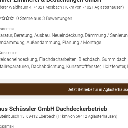
derer Waldhauer 4, 74821 Mosbach (10km von 74821 Aglasterhausen)
0
Sterne aus 3 Bewertungen
IGKEITEN
aratur, Beratung, Ausbau, Neueindeckung, Dämmung / Sanierung
endämmung, Außendämmung, Planung / Montage
ÄUDETEILE
teldacheindeckung, Flachdacharbeiten, Blechdach, Gummidach,
fallreparaturen, Dachabdichtung, Kunststofffenster, Holzfenster
Jetzt Betriebe für in Aglasterhaus
aus Schüssler GmbH Dachdeckerbetrieb
Steinbusch 15, 69412 Eberbach (11km von 69412 Aglasterhausen)
IGKEITEN