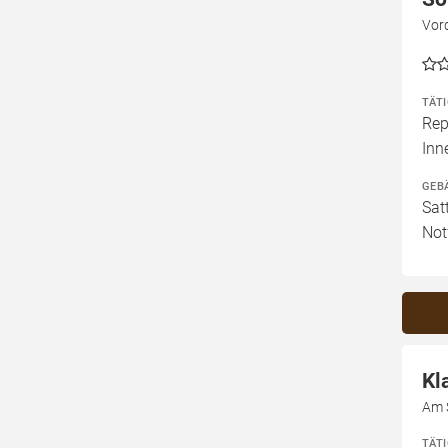
Vor
TÄT
Rep
Inn
GEB
Sat
Not
Kl
Am 
TÄT