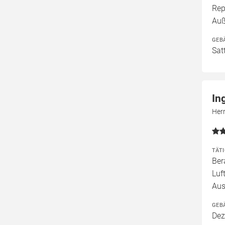
Rep
Au
GEB
Sat
In
Her
TÄT
Ber
Luf
Aus
GEB
Dez