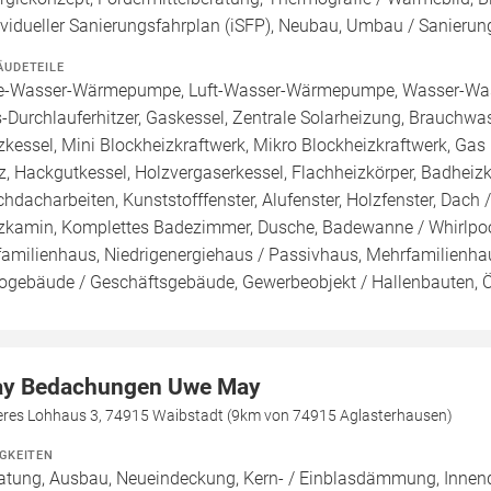
ividueller Sanierungsfahrplan (iSFP), Neubau, Umbau / Sanierun
ÄUDETEILE
e-Wasser-Wärmepumpe, Luft-Wasser-Wärmepumpe, Wasser-Was
-Durchlauferhitzer, Gaskessel, Zentrale Solarheizung, Brauchwa
zkessel, Mini Blockheizkraftwerk, Mikro Blockheizkraftwerk, Gas (E
z, Hackgutkessel, Holzvergaserkessel, Flachheizkörper, Badhei
chdacharbeiten, Kunststofffenster, Alufenster, Holzfenster, Dac
zkamin, Komplettes Badezimmer, Dusche, Badewanne / Whirlpool
familienhaus, Niedrigenergiehaus / Passivhaus, Mehrfamilienh
ogebäude / Geschäftsgebäude, Gewerbeobjekt / Hallenbauten, 
y Bedachungen Uwe May
eres Lohhaus 3, 74915 Waibstadt (9km von 74915 Aglasterhausen)
IGKEITEN
atung, Ausbau, Neueindeckung, Kern- / Einblasdämmung, I