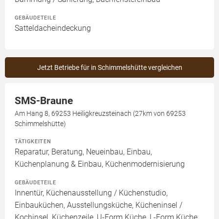
GEBÄUDETEILE
Satteldacheindeckung
Jetzt Betriebe für in Schimmelshütte vergleichen
SMS-Braune
Am Hang 8, 69253 Heiligkreuzsteinach (27km von 69253
Schimmelshütte)
TÄTIGKEITEN
Reparatur, Beratung, Neueinbau, Einbau,
Küchenplanung & Einbau, Küchenmodernisierung
GEBÄUDETEILE
Innentür, Küchenausstellung / Küchenstudio,
Einbauküchen, Ausstellungsküche, Kücheninsel /
Kochinsel, Küchenzeile, U-Form Küche, L-Form Küche