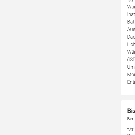
TÄT
War
Ins
Bat
Aus
Dac
Hoh
Wär
(iS
Umb
Mon
Ent
Bi
Ber
TÄT