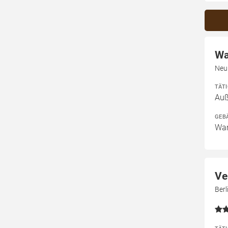
Wa
Neu
TÄT
Au
GEB
Wan
Ve
Ber