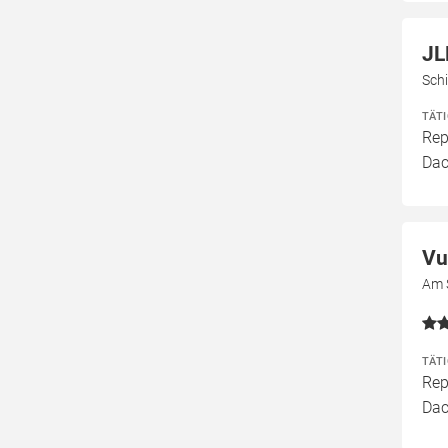
JL
Sch
TÄT
Rep
Dac
Vu
Am 
TÄT
Rep
Dac