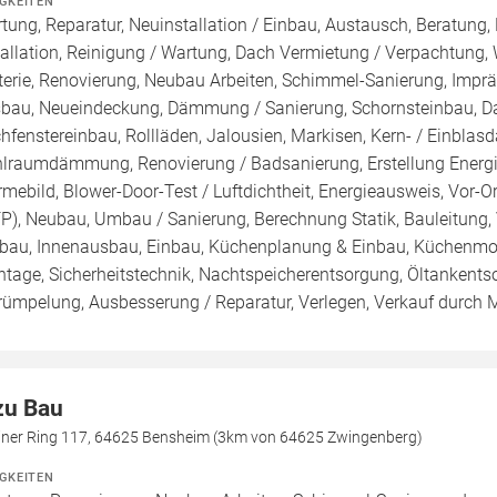
IGKEITEN
tung, Reparatur, Neuinstallation / Einbau, Austausch, Beratung,
tallation, Reinigung / Wartung, Dach Vermietung / Verpachtung,
terie, Renovierung, Neubau Arbeiten, Schimmel-Sanierung, Impr
bau, Neueindeckung, Dämmung / Sanierung, Schornsteinbau, Da
hfenstereinbau, Rollläden, Jalousien, Markisen, Kern- / Ei
lraumdämmung, Renovierung / Badsanierung, Erstellung Energie
mebild, Blower-Door-Test / Luftdichtheit, Energieausweis, Vor-Or
FP), Neubau, Umbau / Sanierung, Berechnung Statik, Bauleitung
au, Innenausbau, Einbau, Küchenplanung & Einbau, Küchenmode
tage, Sicherheitstechnik, Nachtspeicherentsorgung, Öltankents
rümpelung, Ausbesserung / Reparatur, Verlegen, Verkauf durch 
zu Bau
liner Ring 117, 64625 Bensheim (3km von 64625 Zwingenberg)
IGKEITEN