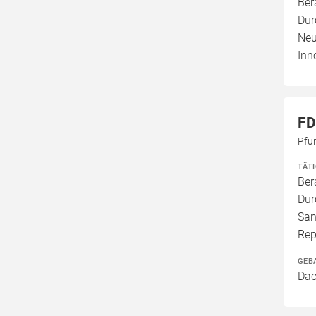
Ber
Dur
Neu
Inn
FD
Pfu
TÄT
Ber
Dur
San
Rep
GEB
Dac