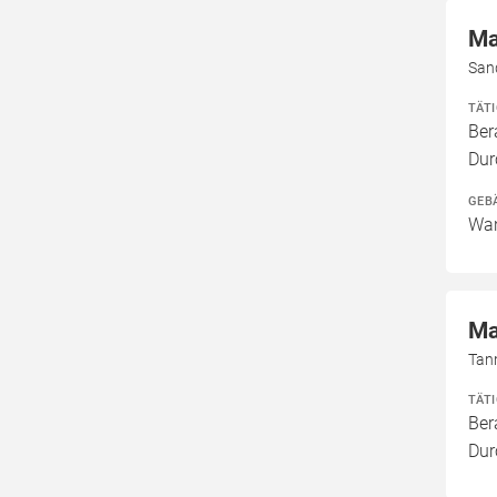
Ma
San
TÄT
Ber
Dur
GEB
Wan
Ma
Tan
TÄT
Ber
Dur