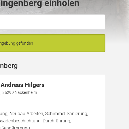
ingenberg einholen
Umgebung gefunden
enberg
 Andreas Hilgers
5, 55299 Nackenheim
rung, Neubau Arbeiten, Schimmel-Sanierung,
ssadenbeschichtung, Durchführung,
Außendämmung