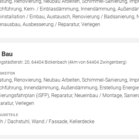
atung, Renovierung, Neubau Arbeiten, Schimmel-Sanierung, Imp
chführung, Kern- / Einblasdämmung, Innendämmung, Außend
installation / Einbau, Austausch, Renovierung / Badsanierung,
enausbau, Ausbesserung / Reparatur, Verlegen
 Bau
ngstädterstr. 20, 64404 Bickenbach (4km von 64404 Zwingenberg)
IGKEITEN
atung, Renovierung, Neubau Arbeiten, Schimmel-Sanierung, Imp
chführung, Innendämmung, Außendämmung, Erstellung Energiekon
ierungsfahrplan (iSFP), Reparatur, Neueinbau / Montage, Sani
aratur, Verlegen
ÄUDETEILE
h / Dachstuhl, Wand / Fassade, Kellerdecke