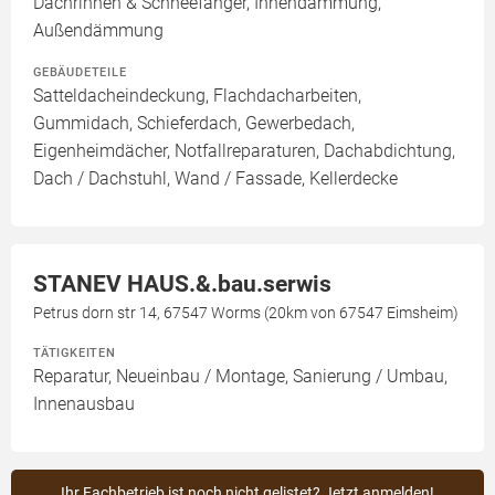
Dachrinnen & Schneefänger, Innendämmung,
Außendämmung
GEBÄUDETEILE
Satteldacheindeckung, Flachdacharbeiten,
Gummidach, Schieferdach, Gewerbedach,
Eigenheimdächer, Notfallreparaturen, Dachabdichtung,
Dach / Dachstuhl, Wand / Fassade, Kellerdecke
STANEV HAUS.&.bau.serwis
Petrus dorn str 14, 67547 Worms (20km von 67547 Eimsheim)
TÄTIGKEITEN
Reparatur, Neueinbau / Montage, Sanierung / Umbau,
Innenausbau
Ihr Fachbetrieb ist noch nicht gelistet? Jetzt anmelden!