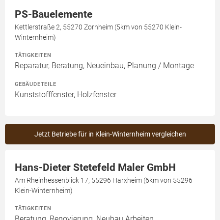
PS-Bauelemente
Kettlerstraße 2, 55270 Zornheim (5km von 55270 Klein-
Winternheim)
TÄTIGKEITEN
Reparatur, Beratung, Neueinbau, Planung / Montage
GEBÄUDETEILE
Kunststofffenster, Holzfenster
Jetzt Betriebe für in Klein-Winternheim vergleichen
Hans-Dieter Stetefeld Maler GmbH
Am Rheinhessenblick 17, 55296 Harxheim (6km von 55296
Klein-Winternheim)
TÄTIGKEITEN
Beratung, Renovierung, Neubau Arbeiten,