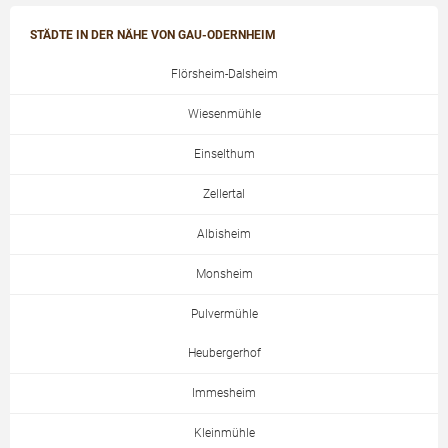
STÄDTE IN DER NÄHE VON GAU-ODERNHEIM
Flörsheim-Dalsheim
Wiesenmühle
Einselthum
Zellertal
Albisheim
Monsheim
Pulvermühle
Heubergerhof
Immesheim
Kleinmühle