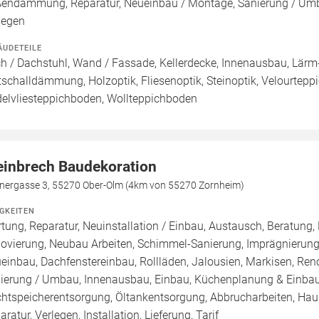
endämmung, Reparatur, Neueinbau / Montage, Sanierung / Umb
legen
ÄUDETEILE
h / Dachstuhl, Wand / Fassade, Kellerdecke, Innenausbau, Lärm- 
ttschalldämmung, Holzoptik, Fliesenoptik, Steinoptik, Velourtep
elvliesteppichboden, Wollteppichboden
einbrech Baudekoration
inergasse 3, 55270 Ober-Olm (4km von 55270 Zornheim)
IGKEITEN
tung, Reparatur, Neuinstallation / Einbau, Austausch, Beratung,
ovierung, Neubau Arbeiten, Schimmel-Sanierung, Imprägnierung
einbau, Dachfenstereinbau, Rollläden, Jalousien, Markisen, Re
ierung / Umbau, Innenausbau, Einbau, Küchenplanung & Einba
htspeicherentsorgung, Öltankentsorgung, Abbrucharbeiten, Hau
aratur, Verlegen, Installation, Lieferung, Tarif