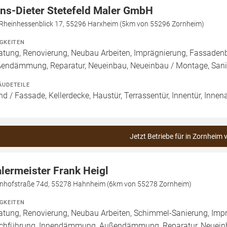
ns-Dieter Stetefeld Maler GmbH
Rheinhessenblick 17, 55296 Harxheim (5km von 55296 Zornheim)
IGKEITEN
atung, Renovierung, Neubau Arbeiten, Imprägnierung, Fassade
endämmung, Reparatur, Neueinbau, Neueinbau / Montage, San
ÄUDETEILE
d / Fassade, Kellerdecke, Haustür, Terrassentür, Innentür, Inne
Jetzt Betriebe für in Zornheim 
lermeister Frank Heigl
nhofstraße 74d, 55278 Hahnheim (6km von 55278 Zornheim)
IGKEITEN
atung, Renovierung, Neubau Arbeiten, Schimmel-Sanierung, Imp
chführung, Innendämmung, Außendämmung, Reparatur, Neueinb