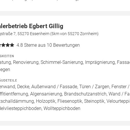
lerbetrieb Egbert Gillig
gstraße 7, 55270 Essenheim (5km von 55270 Zornheim)
4.8
Sterne aus 10 Bewertungen
IGKEITEN
atung, Renovierung, Schimmel-Sanierung, Imprägnierung, Fassa
legen
ÄUDETEILE
enwand, Decke, Außenwand / Fassade, Türen / Zargen, Fenster 
ffitientfernung, Algensanierung, Brandschutzanstrich, Wand / Fas
ttschalldämmung, Holzoptik, Fliesenoptik, Steinoptik, Velourtep
elvliesteppichboden, Wollteppichboden