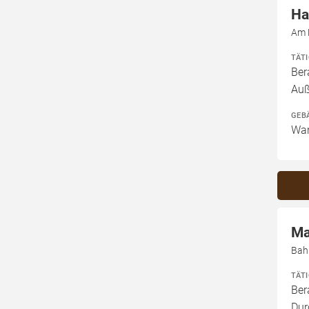
Ha
Am 
TÄT
Ber
Auß
GEB
Wan
Ma
Bah
TÄT
Ber
Dur