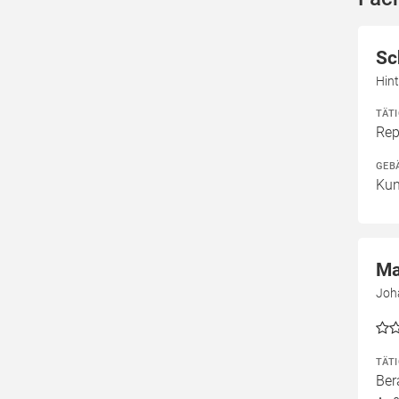
Sc
Hin
TÄT
Rep
GEB
Kun
Ma
Joh
TÄT
Ber