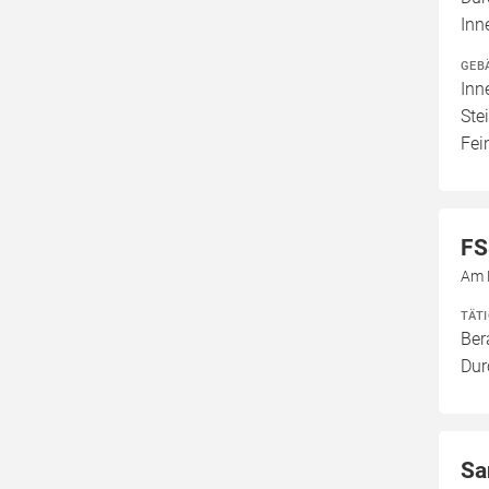
Inn
GEB
Inn
Ste
Fei
FS
Am 
TÄT
Ber
Dur
Sa