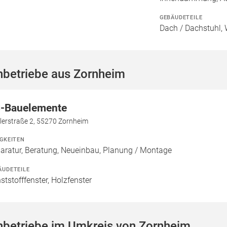
GEBÄUDETEILE
Dach / Dachstuhl, 
hbetriebe aus Zornheim
-Bauelemente
lerstraße 2, 55270 Zornheim
IGKEITEN
aratur, Beratung, Neueinbau, Planung / Montage
ÄUDETEILE
ststofffenster, Holzfenster
hbetriebe im Umkreis von Zornheim