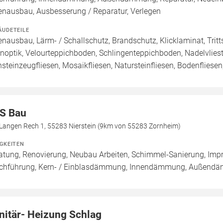
enausbau, Ausbesserung / Reparatur, Verlegen
ÄUDETEILE
enausbau, Lärm- / Schallschutz, Brandschutz, Klicklaminat, Trit
inoptik, Velourteppichboden, Schlingenteppichboden, Nadelvlies
nsteinzeugfliesen, Mosaikfliesen, Natursteinfliesen, Bodenfliesen
S Bau
Langen Rech 1, 55283 Nierstein (9km von 55283 Zornheim)
IGKEITEN
atung, Renovierung, Neubau Arbeiten, Schimmel-Sanierung, Imp
chführung, Kern- / Einblasdämmung, Innendämmung, Außen
nitär- Heizung Schlag