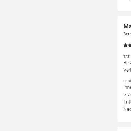
Ma
Ber
TÄT
Ber
Ver
GEB
Inn
Gra
Tri
Nad