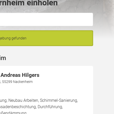
rnheim einholen
mgebung gefunden
eim
 Andreas Hilgers
5, 55299 Nackenheim
rung, Neubau Arbeiten, Schimmel-Sanierung,
ssadenbeschichtung, Durchführung,
Außendämmung