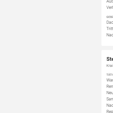
Auß
Ver
GEB
Dac
Tri
Nad
St
Kra
TÄT
War
Ren
Neu
San
Nac
Rep