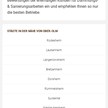
Bewertungen der ehemaligen Kunden für
Dämmungs-
& Sanierungsarbeiten
ein und empfehlen Ihnen so nur
die besten Betriebe.
STÄDTE IN DER NÄHE VON OBER-OLM
Rüdesheim
Laubenheim
Langenlonsheim
Bretzenheim
Dorsheim
Rümmelsheim
Guldental
Waldlaubersheim