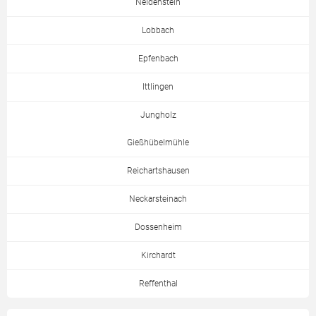
Neidenstein
Lobbach
Epfenbach
Ittlingen
Jungholz
Gießhübelmühle
Reichartshausen
Neckarsteinach
Dossenheim
Kirchardt
Reffenthal