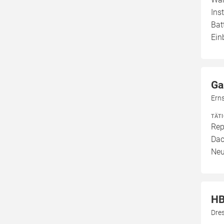
Ins
Bat
Ein
Ga
Erns
TÄT
Rep
Dac
Neu
HB
Dre