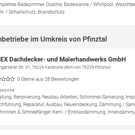
plettes Badezimmer, Dusche, Badewanne / Whirlpool, Waschbeck
m- / Schallschutz, Brandschutz
betriebe im Umkreis von Pfinztal
EX Dachdecker- und Malerhandwerks GmbH
gartener Str. 31, 76229 Karlsruhe (4km von 76229 Pfinztal)
0
Sterne aus 28 Bewertungen
IGKEITEN
atung, Renovierung, Neubau Arbeiten, Schimmel-Sanierung, Imp
chführung, Reparatur, Ausbau, Neueindeckung, Dämmung / Sanie
hrinnen & Schneefänger, Kern- / Einblasdämmung, Innend