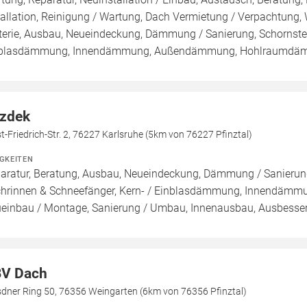
tallation, Reinigung / Wartung, Dach Vermietung / Verpachtung,
terie, Ausbau, Neueindeckung, Dämmung / Sanierung, Schornstei
blasdämmung, Innendämmung, Außendämmung, Hohlraumdämmun
zdek
t-Friedrich-Str. 2, 76227 Karlsruhe (5km von 76227 Pfinztal)
IGKEITEN
aratur, Beratung, Ausbau, Neueindeckung, Dämmung / Sanierung
hrinnen & Schneefänger, Kern- / Einblasdämmung, Innendä
einbau / Montage, Sanierung / Umbau, Innenausbau, Ausbesseru
V Dach
sdner Ring 50, 76356 Weingarten (6km von 76356 Pfinztal)