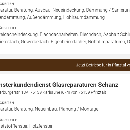
IGKEITEN
aratur, Beratung, Ausbau, Neueindeckung, Dämmung / Sanierung
nendämmung, Außendämmung, Hohlraumdämmung
ÄUDETEILE
teldacheindeckung, Flachdacharbeiten, Blechdach, Asphalt Sch
ieferdach, Gewerbedach, Eigenheimdächer, Notfallreparaturen, 
Jetzt Betriebe für in Pfinztal 
nsterkundendienst Glasreparaturen Schanz
erburgerstr. 18A, 76139 Karlsruhe (6km von 76139 Pfinztal)
IGKEITEN
aratur, Beratung, Neueinbau, Planung / Montage
ÄUDETEILE
ststofffenster, Holzfenster