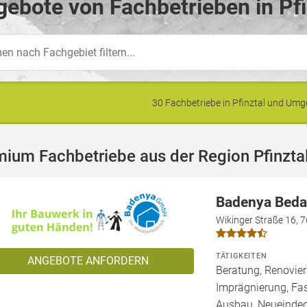
ebote von Fachbetrieben in Pfi
30 Fachbetriebe in Pfinztal und Um
ium Fachbetriebe aus der Region Pfinzta
Badenya Bed
Wikinger Straße 16, 
TÄTIGKEITEN
ANGEBOTE ANFORDERN
Beratung, Renovie
Imprägnierung, Fa
Ausbau, Neueindec