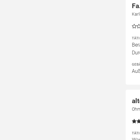
Fa
Karl
TÄT
Ber
Dur
GEB
Auß
al
Ohms
TÄT
War