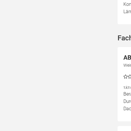
Kom
Lär
Fach
AB
Wein
TÄT
Ber
Dur
Dac