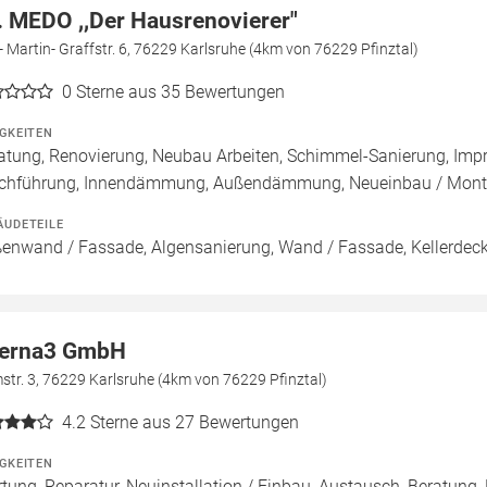
. MEDO ,,Der Hausrenovierer"
- Martin- Graffstr. 6, 76229 Karlsruhe (4km von 76229 Pfinztal)
0
Sterne aus 35 Bewertungen
IGKEITEN
atung, Renovierung, Neubau Arbeiten, Schimmel-Sanierung, Imp
chführung, Innendämmung, Außendämmung, Neueinbau / Monta
ÄUDETEILE
enwand / Fassade, Algensanierung, Wand / Fassade, Kellerdeck
terna3 GmbH
tr. 3, 76229 Karlsruhe (4km von 76229 Pfinztal)
4.2
Sterne aus 27 Bewertungen
IGKEITEN
tung, Reparatur, Neuinstallation / Einbau, Austausch, Beratung,