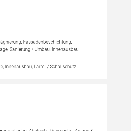
rägnierung, Fassadenbeschichtung,
ge, Sanierung / Umbau, Innenausbau
e, Innenausbau, Lärm- / Schallschutz
 Hydraulischer Abgleich, Thermostat, Anlage &