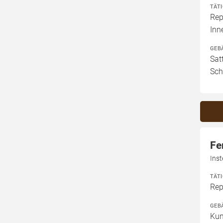
TÄT
Rep
In
GEB
Sat
Sch
Fe
Inst
TÄT
Rep
GEB
Kun