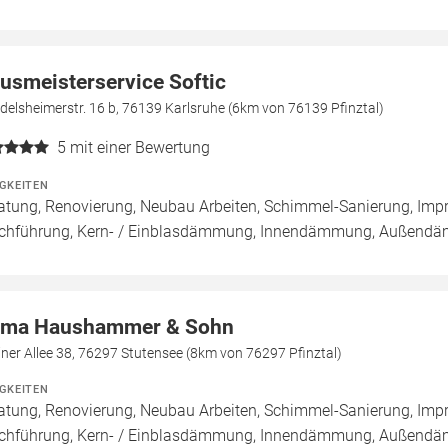
usmeisterservice Softic
elsheimerstr. 16 b, 76139 Karlsruhe (6km von 76139 Pfinztal)
5
mit einer Bewertung
IGKEITEN
atung, Renovierung, Neubau Arbeiten, Schimmel-Sanierung, Imp
chführung, Kern- / Einblasdämmung, Innendämmung, Außen
rma Haushammer & Sohn
iner Allee 38, 76297 Stutensee (8km von 76297 Pfinztal)
IGKEITEN
atung, Renovierung, Neubau Arbeiten, Schimmel-Sanierung, Imp
chführung, Kern- / Einblasdämmung, Innendämmung, Außend