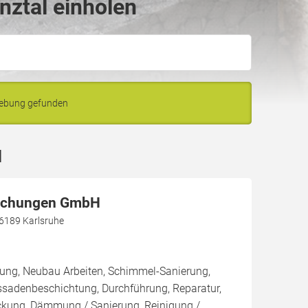
nztal einholen
gebung gefunden
l
achungen GmbH
76189 Karlsruhe
rung, Neubau Arbeiten, Schimmel-Sanierung,
ssadenbeschichtung, Durchführung, Reparatur,
kung, Dämmung / Sanierung, Reinigung /