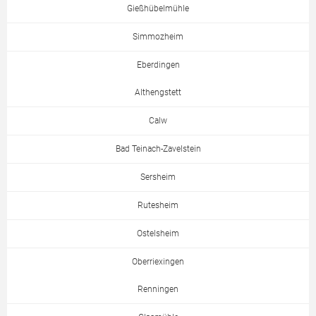
Gießhübelmühle
Simmozheim
Eberdingen
Althengstett
Calw
Bad Teinach-Zavelstein
Sersheim
Rutesheim
Ostelsheim
Oberriexingen
Renningen