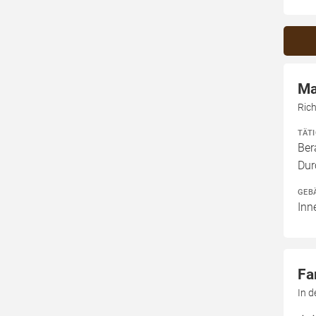
Ma
Ric
TÄT
Ber
Dur
GEB
Inn
Fa
In 