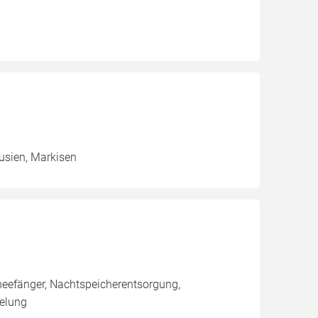
ousien, Markisen
neefänger, Nachtspeicherentsorgung,
pelung