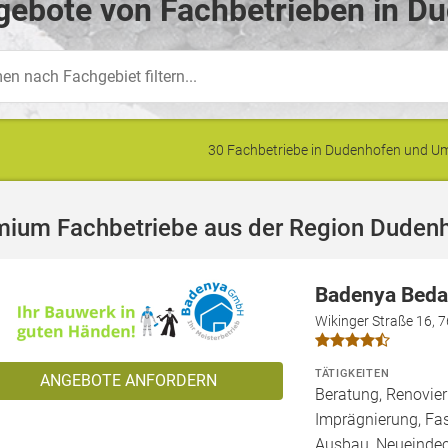
gebote von Fachbetrieben in D
30 Fachbetriebe in Dudenhofen und 
mium Fachbetriebe aus der Region Duden
Badenya Bed
Wikinger Straße 16, 
TÄTIGKEITEN
ANGEBOTE ANFORDERN
Beratung, Renovie
Imprägnierung, Fa
Ausbau, Neueindec