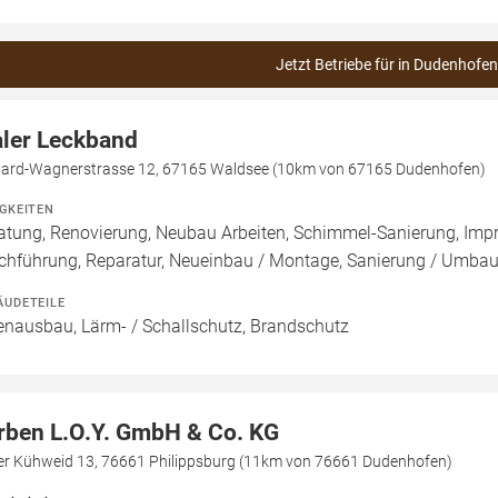
Jetzt Betriebe für in Dudenhofen
ler Leckband
hard-Wagnerstrasse 12, 67165 Waldsee (10km von 67165 Dudenhofen)
IGKEITEN
atung, Renovierung, Neubau Arbeiten, Schimmel-Sanierung, Imp
chführung, Reparatur, Neueinbau / Montage, Sanierung / Umba
ÄUDETEILE
enausbau, Lärm- / Schallschutz, Brandschutz
rben L.O.Y. GmbH & Co. KG
der Kühweid 13, 76661 Philippsburg (11km von 76661 Dudenhofen)