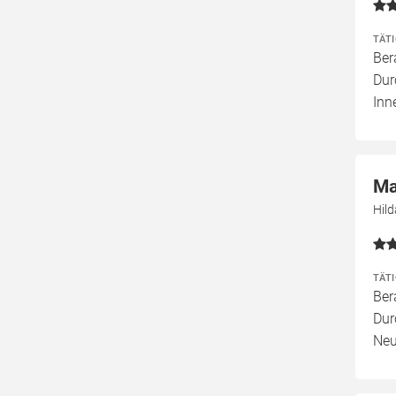
TÄT
Ber
Dur
Inn
Ma
Hil
TÄT
Ber
Dur
Neu