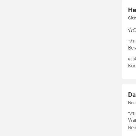
He
Gle
TÄT
Ber
GEB
Kun
Da
Neu
TÄT
War
Rei