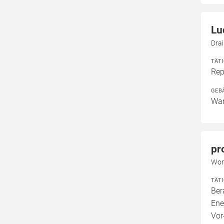
Lu
Dra
TÄT
Rep
GEB
Wan
pr
Wor
TÄT
Ber
Ene
Vor