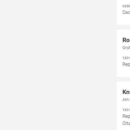
GEB
Dac
Ro
Gro
TÄT
Rep
Kn
Am 
TÄT
Rep
Ölt