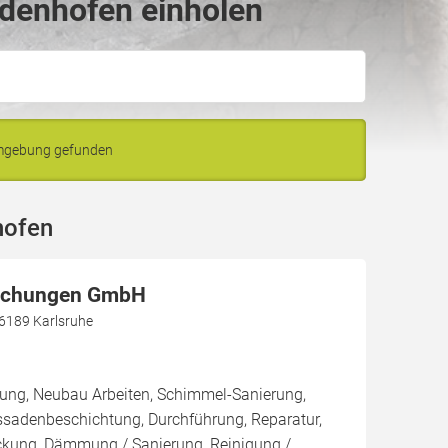
udenhofen einholen
Umgebung gefunden
hofen
achungen GmbH
76189 Karlsruhe
rung, Neubau Arbeiten, Schimmel-Sanierung,
ssadenbeschichtung, Durchführung, Reparatur,
kung, Dämmung / Sanierung, Reinigung /