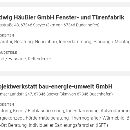
dwig Häußler GmbH Fenster- und Türenfabrik
isstraße 48, 67346 Speyer (3km von 67346 Dudenhofen)
IGKEITEN
aratur, Beratung, Neueinbau, Innendämmung, Planung / Monta
ÄUDETEILE
d / Fassade, Kellerdecke
ojektwerkstatt bau-energie-umwelt GmbH
mser Landstr. 247, 67346 Speyer (3km von 67346 Dudenhofen)
IGKEITEN
atung, Kern- / Einblasdämmung, Innendämmung, Außendämmu
rgiekonzept, Fördermittelberatung, Thermografie / Wärmebild, Bl
-Ort Beratung, Individueller Sanierungsfahrplan (iSFP)