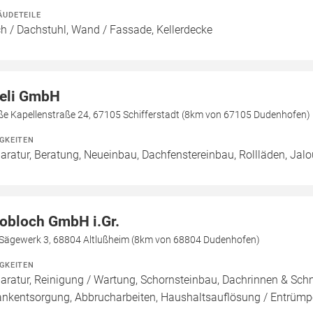
ÄUDETEILE
h / Dachstuhl, Wand / Fassade, Kellerdecke
eli GmbH
ße Kapellenstraße 24, 67105 Schifferstadt (8km von 67105 Dudenhofen)
IGKEITEN
aratur, Beratung, Neueinbau, Dachfenstereinbau, Rollläden, Jal
obloch GmbH i.Gr.
Sägewerk 3, 68804 Altlußheim (8km von 68804 Dudenhofen)
IGKEITEN
aratur, Reinigung / Wartung, Schornsteinbau, Dachrinnen & Sch
ankentsorgung, Abbrucharbeiten, Haushaltsauflösung / Entrüm