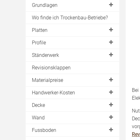
Grundlagen
DIN-Normen
Wo finde ich Trockenbau-Betriebe?
Brandschutz
Platten
Schallschutz
Rigipsplatten
Profile
Akustik
Gipskartonplatten
C
Ständerwerk
Gipsfaserplatten
CD
Holzständerwerk
Revisionsklappen
Verbundplatten
CW
Materialpreise
Akustikplatten
U
Bei
Gipskartonplatten
Handwerker-Kosten
Schallschutzplatten
UA
Ele
Trockenbauplatten
Brandschutzplatten
Trockenbauwand
Decke
UD
Nut
Rigipsplatten
Strahlenschutzplatten
Trockenbaudecke
UW
Deckenheizung
Wand
Dec
Ständerwerk
Falt- & Biegeplatten
Wand- & Bodenheizung
vor
Akustikdecke
Metallständerwand
Fussboden
Rev
Kellerdecke
Holzständerwand