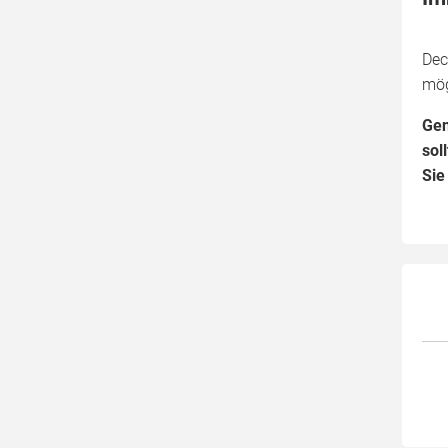
Dec
mög
Gen
sol
Sie