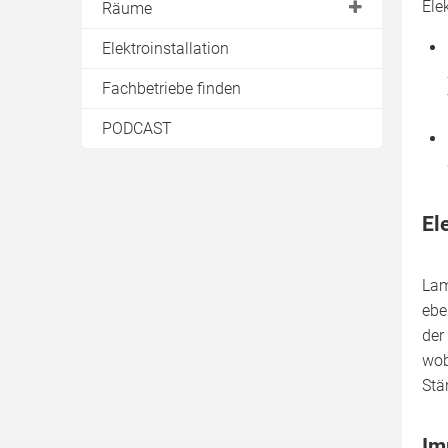
Estrichelemente
Ele
Räume
Rigipswand
Fussbodenheizung
Bad
Elektroinstallation
Tür einbauen
Fachbetriebe finden
Wandheizung
PODCAST
El
Lam
ebe
der
wob
Stä
Im