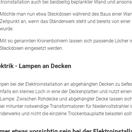
ktroinstallation auch bei beidseitig beplankter Wand und anso
Möchte man nun etwa Steckdosen während des Baus einer Wand i
Zeitpunkt an, wenn das Ständerwerk steht und bereits von einer 
wurde.
Mit so genannten Kronenbohrern lassen sich passende Löcher in
Steckdosen eingesetzt werden.
ektrik - Lampen an Decken
pen bei der Elektroinstallation an abgehängten Decken zu befest
nfalls ein kleines Loch in eine der Deckenplatten und nutzt eine
 Lampe. Zwischen Rohdecke und abgehängter Decke lassen sich 
ei mitunter notwendige Transformatoren für Niedervoltstrahler in 
nderwerks und nicht die einzelne Trockenbauplatte belasten soll
mer etwas vorsichtig sein bei der Elektroinstal