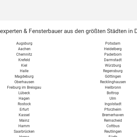
perten & Fensterbauer aus den größten Städten in D
Augsburg
Potsdam
Aachen
Heidelberg
Chemnitz
Paderborn
Krefeld
Darmstadt
Kiel
Würzburg
Halle
Regensburg
Magdeburg
Göttingen
Oberhausen
Recklinghausen
Freiburg im Breisgau
Heilbronn
Lübeck
Bottrop
Hagen
Ulm
Rostock
Ingolstadt
Erfurt
Pforzheim
Kassel
Bremerhaven
Mainz
Remscheid
Hamm
Cottbus
Saarbrücken
Reutlingen
Herne
Fürth