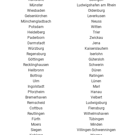
Münster
Ludwigshafen am Rhein
Wiesbaden
Oldenburg
Gelsenkirchen
Leverkusen
Mönchengladbach
Neuss
Potsdam
Witten
Heidelberg
Trier
Paderborn
Zwickau
Darmstadt
Jena
Würzburg
Kaiserslautern
Regensburg
Iserlohn
Göttingen
Gütersloh
Recklinghausen
Schwerin
Heilbronn
Düren
Bottrop
Ratingen
Ulm
Lünen
Ingolstadt
Marl
Pforzheim
Hanau
Bremerhaven
Velbert
Remscheid
Ludwigsburg
Cottbus
Flensburg
Reutlingen
Wilhelmshaven
Fürth
Tübingen
Moers
Minden
Siegen
Villingen-Schwenningen