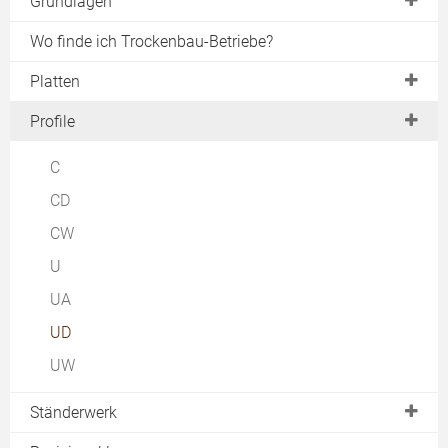
Grundlagen
DIN-Normen
Wo finde ich Trockenbau-Betriebe?
Brandschutz
Platten
Schallschutz
Rigipsplatten
Profile
Akustik
Gipskartonplatten
C
Gipsfaserplatten
CD
Verbundplatten
CW
Akustikplatten
U
Schallschutzplatten
UA
Brandschutzplatten
UD
Strahlenschutzplatten
UW
Falt- & Biegeplatten
Ständerwerk