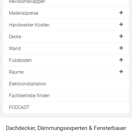
Holzständerwerk
Revisionsklappen
Materialpreise
Gipskartonplatten
Handwerker-Kosten
Trockenbauplatten
Trockenbauwand
Decke
Rigipsplatten
Trockenbaudecke
Deckenheizung
Wand
Ständerwerk
Wand- & Bodenheizung
Akustikdecke
Metallständerwand
Fussboden
Kellerdecke
Holzständerwand
Estrichelemente
Räume
Rigipswand
Fussbodenheizung
Bad
Elektroinstallation
Tür einbauen
Fachbetriebe finden
Wandheizung
PODCAST
Dachdecker, Dämmungsexperten & Fensterbauer