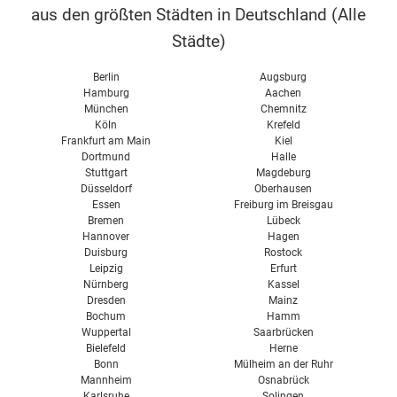
aus den größten Städten in Deutschland (
Alle
Städte
)
Berlin
Augsburg
Hamburg
Aachen
München
Chemnitz
Köln
Krefeld
Frankfurt am Main
Kiel
Dortmund
Halle
Stuttgart
Magdeburg
Düsseldorf
Oberhausen
Essen
Freiburg im Breisgau
Bremen
Lübeck
Hannover
Hagen
Duisburg
Rostock
Leipzig
Erfurt
Nürnberg
Kassel
Dresden
Mainz
Bochum
Hamm
Wuppertal
Saarbrücken
Bielefeld
Herne
Bonn
Mülheim an der Ruhr
Mannheim
Osnabrück
Karlsruhe
Solingen