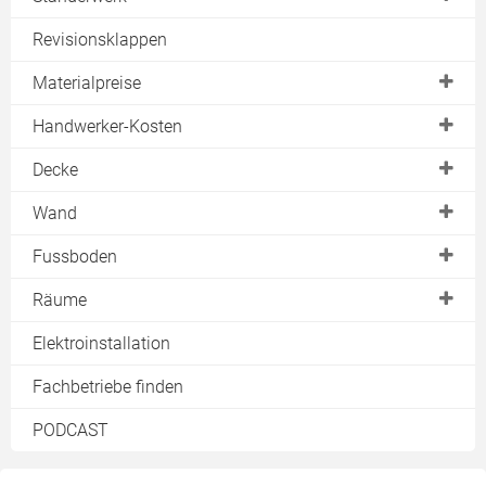
CD
Holzständerwerk
Revisionsklappen
CW
Materialpreise
U
Gipskartonplatten
Handwerker-Kosten
UA
Trockenbauplatten
Trockenbauwand
Decke
UD
Rigipsplatten
Trockenbaudecke
UW
Deckenheizung
Wand
Ständerwerk
Wand- & Bodenheizung
Akustikdecke
Metallständerwand
Fussboden
Kellerdecke
Holzständerwand
Estrichelemente
Räume
Rigipswand
Fussbodenheizung
Bad
Elektroinstallation
Tür einbauen
Fachbetriebe finden
Wandheizung
PODCAST