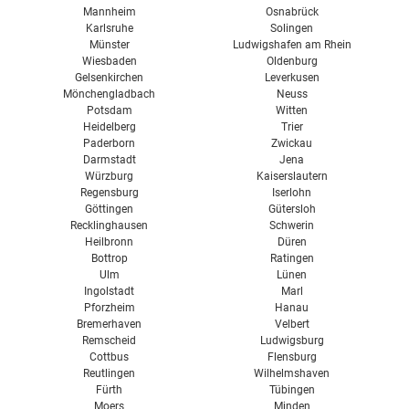
Mannheim
Osnabrück
Karlsruhe
Solingen
Münster
Ludwigshafen am Rhein
Wiesbaden
Oldenburg
Gelsenkirchen
Leverkusen
Mönchengladbach
Neuss
Potsdam
Witten
Heidelberg
Trier
Paderborn
Zwickau
Darmstadt
Jena
Würzburg
Kaiserslautern
Regensburg
Iserlohn
Göttingen
Gütersloh
Recklinghausen
Schwerin
Heilbronn
Düren
Bottrop
Ratingen
Ulm
Lünen
Ingolstadt
Marl
Pforzheim
Hanau
Bremerhaven
Velbert
Remscheid
Ludwigsburg
Cottbus
Flensburg
Reutlingen
Wilhelmshaven
Fürth
Tübingen
Moers
Minden