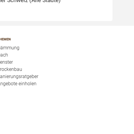
er Schweiz (
Alle Städte
)
HEMEN
Dämmung
ach
enster
rockenbau
anierungsratgeber
ngebote einholen