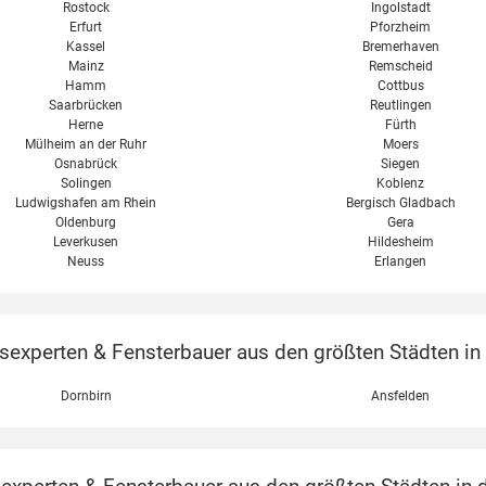
Rostock
Ingolstadt
Erfurt
Pforzheim
Kassel
Bremerhaven
Mainz
Remscheid
Hamm
Cottbus
Saarbrücken
Reutlingen
Herne
Fürth
Mülheim an der Ruhr
Moers
Osnabrück
Siegen
Solingen
Koblenz
Ludwigshafen am Rhein
Bergisch Gladbach
Oldenburg
Gera
Leverkusen
Hildesheim
Neuss
Erlangen
xperten & Fensterbauer aus den größten Städten in Ö
Dornbirn
Ansfelden