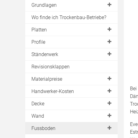
Grundlagen
DIN-Normen
Wo finde ich Trockenbau-Betriebe?
Brandschutz
Platten
Schallschutz
Rigipsplatten
Profile
Akustik
Gipskartonplatten
C
Ständerwerk
Gipsfaserplatten
CD
Holzständerwerk
Revisionsklappen
Verbundplatten
CW
Materialpreise
Akustikplatten
U
Bei
Gipskartonplatten
Handwerker-Kosten
Schallschutzplatten
UA
Däm
Trockenbauplatten
Brandschutzplatten
Trockenbauwand
Decke
Tro
UD
Rigipsplatten
Hei
Strahlenschutzplatten
Trockenbaudecke
UW
Deckenheizung
Wand
Ständerwerk
Falt- & Biegeplatten
Wand- & Bodenheizung
Eve
Akustikdecke
Metallständerwand
Fussboden
Est
Kellerdecke
Holzständerwand