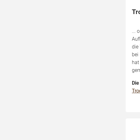
Tr
...
Auf
die
bei
hat
gem
Die
Tro