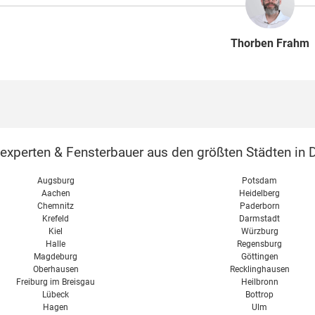
Thorben Frahm
perten & Fensterbauer aus den größten Städten in D
Augsburg
Potsdam
Aachen
Heidelberg
Chemnitz
Paderborn
Krefeld
Darmstadt
Kiel
Würzburg
Halle
Regensburg
Magdeburg
Göttingen
Oberhausen
Recklinghausen
Freiburg im Breisgau
Heilbronn
Lübeck
Bottrop
Hagen
Ulm