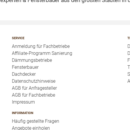
perten & Fensterbauer aus den größten Städten in d
SERVICE
T
Anmeldung für Fachbetriebe
Affiliate-Programm Sanierung
D
Dämmungsbetriebe
F
Fensterbauer
T
Dachdecker
S
Datenschutzhinweise
A
AGB für Anfragesteller
AGB für Fachbetriebe
Impressum
INFORMATION
Häufig gestellte Fragen
Angebote einholen