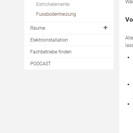
Wär
Estrichelemente
Rigipswand
Fussbodenheizung
Vo
Tür einbauen
Räume
Wandheizung
All
Bad
Elektroinstallation
las
Fachbetriebe finden
PODCAST