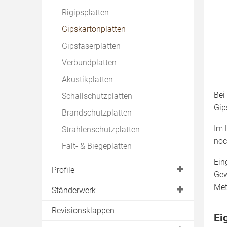
Schallschutz
Rigipsplatten
Akustik
Gipskartonplatten
Gipsfaserplatten
Verbundplatten
Akustikplatten
Bei
Schallschutzplatten
Gip
Brandschutzplatten
Im 
Strahlenschutzplatten
noc
Falt- & Biegeplatten
Ein
Profile
Gew
Met
C
Ständerwerk
CD
Holzständerwerk
Revisionsklappen
Ei
CW