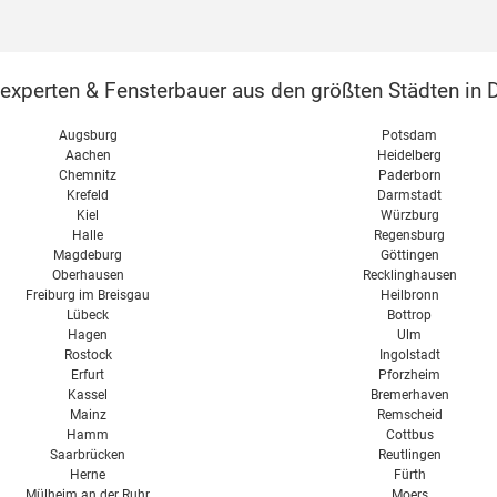
perten & Fensterbauer aus den größten Städten in D
Augsburg
Potsdam
Aachen
Heidelberg
Chemnitz
Paderborn
Krefeld
Darmstadt
Kiel
Würzburg
Halle
Regensburg
Magdeburg
Göttingen
Oberhausen
Recklinghausen
Freiburg im Breisgau
Heilbronn
Lübeck
Bottrop
Hagen
Ulm
Rostock
Ingolstadt
Erfurt
Pforzheim
Kassel
Bremerhaven
Mainz
Remscheid
Hamm
Cottbus
Saarbrücken
Reutlingen
Herne
Fürth
Mülheim an der Ruhr
Moers