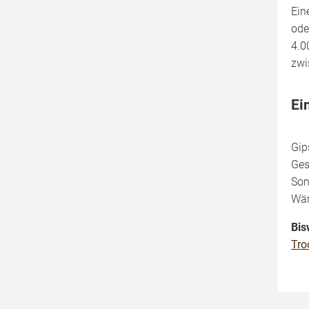
Ein
ode
4.0
zwi
Ei
Gip
Ges
Son
Wä
Bis
Tro