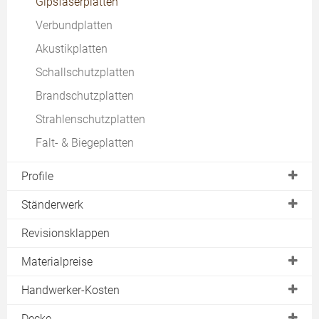
Gipsfaserplatten
Verbundplatten
Akustikplatten
Schallschutzplatten
Brandschutzplatten
Strahlenschutzplatten
Falt- & Biegeplatten
Profile
C
Ständerwerk
CD
Holzständerwerk
Revisionsklappen
CW
Materialpreise
U
Gipskartonplatten
Handwerker-Kosten
UA
Trockenbauplatten
Trockenbauwand
Decke