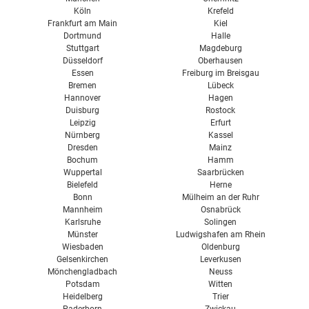
Köln
Krefeld
Frankfurt am Main
Kiel
Dortmund
Halle
Stuttgart
Magdeburg
Düsseldorf
Oberhausen
Essen
Freiburg im Breisgau
Bremen
Lübeck
Hannover
Hagen
Duisburg
Rostock
Leipzig
Erfurt
Nürnberg
Kassel
Dresden
Mainz
Bochum
Hamm
Wuppertal
Saarbrücken
Bielefeld
Herne
Bonn
Mülheim an der Ruhr
Mannheim
Osnabrück
Karlsruhe
Solingen
Münster
Ludwigshafen am Rhein
Wiesbaden
Oldenburg
Gelsenkirchen
Leverkusen
Mönchengladbach
Neuss
Potsdam
Witten
Heidelberg
Trier