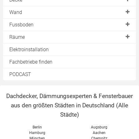
UD
Rigipsplatten
Trockenbaudecke
UW
Deckenheizung
Wand
Ständerwerk
Wand- & Bodenheizung
Akustikdecke
Metallständerwand
Fussboden
Kellerdecke
Holzständerwand
Estrichelemente
Räume
Rigipswand
Fussbodenheizung
Bad
Elektroinstallation
Tür einbauen
Fachbetriebe finden
Wandheizung
PODCAST
Dachdecker, Dämmungsexperten & Fensterbauer
aus den größten Städten in Deutschland (
Alle
Städte
)
Berlin
Augsburg
Hamburg
Aachen
München
Chemnitz