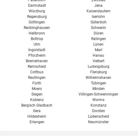
Paderborn
Zwickau
Darmstadt
Jena
Würzburg
Kaiserslautern
Regensburg
Iserlohn
Göttingen
Gütersloh
Recklinghausen
Schwerin
Heilbronn
Düren
Bottrop
Ratingen
Ulm
Lünen
Ingolstadt
Marl
Pforzheim
Hanau
Bremerhaven
Velbert
Remscheid
Ludwigsburg
Cottbus
Flensburg
Reutlingen
Wilhelmshaven
Fürth
Tübingen
Moers
Minden
Siegen
Villingen-Schwenningen
Koblenz
Worms
Bergisch Gladbach
Konstanz
Gera
Dorsten
Hildesheim
Lüdenscheid
Erlangen
Neumünster