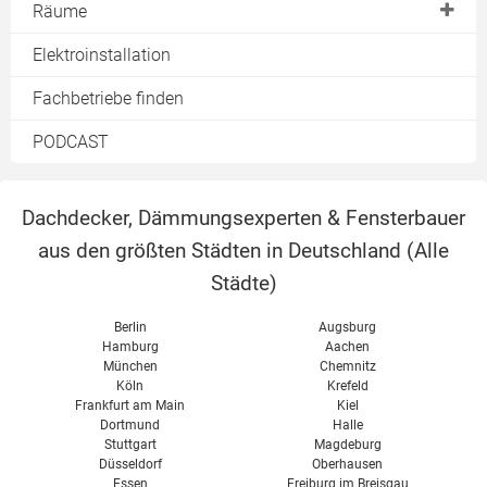
Estrichelemente
Räume
Rigipswand
Fussbodenheizung
Bad
Elektroinstallation
Tür einbauen
Fachbetriebe finden
Wandheizung
PODCAST
Dachdecker, Dämmungsexperten & Fensterbauer
aus den größten Städten in Deutschland (
Alle
Städte
)
Berlin
Augsburg
Hamburg
Aachen
München
Chemnitz
Köln
Krefeld
Frankfurt am Main
Kiel
Dortmund
Halle
Stuttgart
Magdeburg
Düsseldorf
Oberhausen
Essen
Freiburg im Breisgau