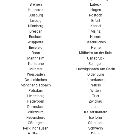
Bremen
Lübeck
Hannover
Hagen
Duisburg
Rostock
Leipzig
Erfurt
Nürnberg
Kassel
Dresden
Mainz
Bochum
Hamm
Wuppertal
Saarbrücken
Bielefeld
Herne
Bonn
Mülheim an der Ruhr
Mannheim
Osnabrück
Karlsruhe
Solingen
Münster
Ludwigshafen am Rhein
Wiesbaden
Oldenburg
Gelsenkirchen
Leverkusen
Mönchengladbach
Neuss
Potsdam
Witten
Heidelberg
Trier
Paderborn
Zwickau
Darmstadt
Jena
Würzburg
Kaiserslautern
Regensburg
Iserlohn
Göttingen
Gütersloh
Recklinghausen
Schwerin
Heilbronn
Düren