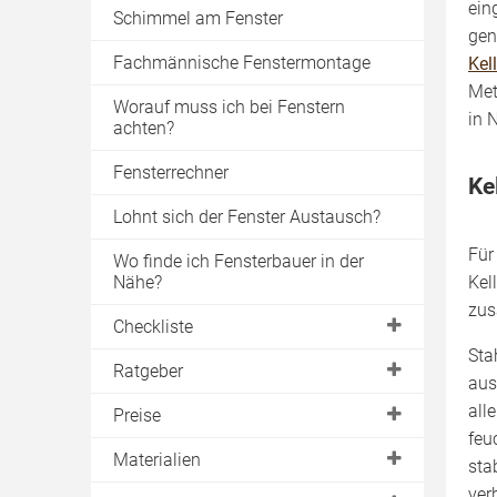
ein
Schimmel am Fenster
gen
Fachmännische Fenstermontage
Kel
Met
Worauf muss ich bei Fenstern
in 
achten?
Fensterrechner
Ke
Lohnt sich der Fenster Austausch?
Für
Wo finde ich Fensterbauer in der
Nähe?
Kel
zus
Checkliste
Sta
Planung
Ratgeber
aus
Angebote vergleichen
neues Fenster
all
Preise
feu
Fenstermontage
Fenster kaufen
Energiesparfenster
Materialien
sta
Fensterwartung
Fensterelemente
Förderung
ver