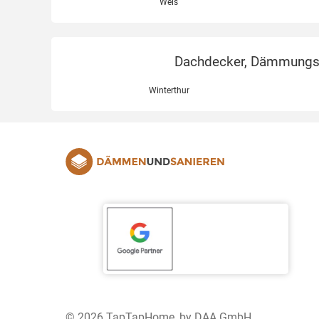
Wels
Dachdecker, Dämmungsex
Winterthur
© 2026 TapTapHome, by DAA GmbH