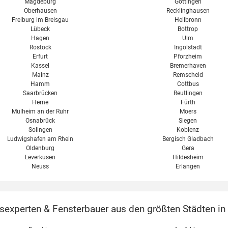
Magdeburg
Göttingen
Oberhausen
Recklinghausen
Freiburg im Breisgau
Heilbronn
Lübeck
Bottrop
Hagen
Ulm
Rostock
Ingolstadt
Erfurt
Pforzheim
Kassel
Bremerhaven
Mainz
Remscheid
Hamm
Cottbus
Saarbrücken
Reutlingen
Herne
Fürth
Mülheim an der Ruhr
Moers
Osnabrück
Siegen
Solingen
Koblenz
Ludwigshafen am Rhein
Bergisch Gladbach
Oldenburg
Gera
Leverkusen
Hildesheim
Neuss
Erlangen
xperten & Fensterbauer aus den größten Städten in Ö