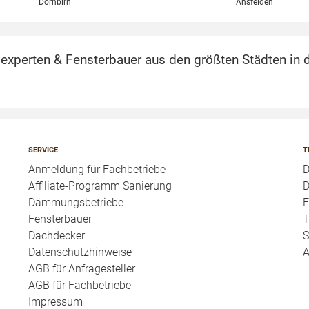
Dornbirn
Ansfelden
perten & Fensterbauer aus den größten Städten in d
SERVICE
T
Anmeldung für Fachbetriebe
Affiliate-Programm Sanierung
D
Dämmungsbetriebe
F
Fensterbauer
T
Dachdecker
S
Datenschutzhinweise
A
AGB für Anfragesteller
AGB für Fachbetriebe
Impressum