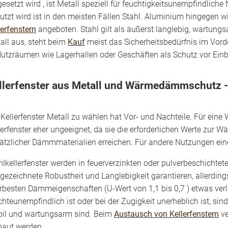
gesetzt wird , ist Metall speziell für feuchtigkeitsunempfindlich
utzt wird ist in den meisten Fällen Stahl. Aluminium hingegen w
lerfenstern
angeboten. Stahl gilt als äußerst langlebig, wartungs
all aus, steht beim
Kauf
meist das Sicherheitsbedürfnis im Vorde
Nutzräumen wie Lagerhallen oder Geschäften als Schutz vor Ein
llerfenster aus Metall und Wärmedämmschutz 
 Kellerfenster Metall zu wählen hat Vor- und Nachteile. Für ein
lerfenster eher ungeeignet, da sie die erforderlichen Werte zur
ätzlicher Dämmmaterialien erreichen. Für andere Nutzungen eine
hlkellerfenster werden in feuerverzinkten oder pulverbeschicht
gezeichnete Robustheit und Langlebigkeit garantieren, allerding
erbesten Dämmeigenschaften (U-Wert von 1,1 bis 0,7 ) etwas verli
chteunempfindlich ist oder bei der Zugigkeit unerheblich ist, sin
bil und wartungsarm sind. Beim
Austausch von Kellerfenstern
ve
baut werden.