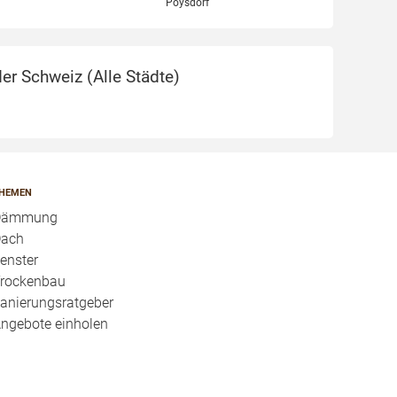
Poysdorf
er Schweiz (
Alle Städte
)
HEMEN
Dämmung
ach
enster
rockenbau
anierungsratgeber
ngebote einholen