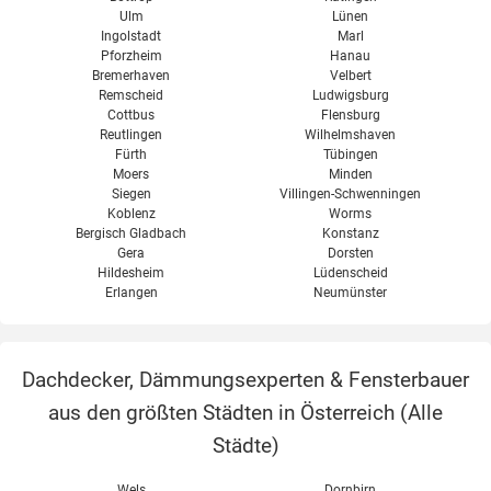
Ulm
Lünen
Ingolstadt
Marl
Pforzheim
Hanau
Bremerhaven
Velbert
Remscheid
Ludwigsburg
Cottbus
Flensburg
Reutlingen
Wilhelmshaven
Fürth
Tübingen
Moers
Minden
Siegen
Villingen-Schwenningen
Koblenz
Worms
Bergisch Gladbach
Konstanz
Gera
Dorsten
Hildesheim
Lüdenscheid
Erlangen
Neumünster
Dachdecker, Dämmungsexperten & Fensterbauer
aus den größten Städten in Österreich (
Alle
Städte
)
Wels
Dornbirn