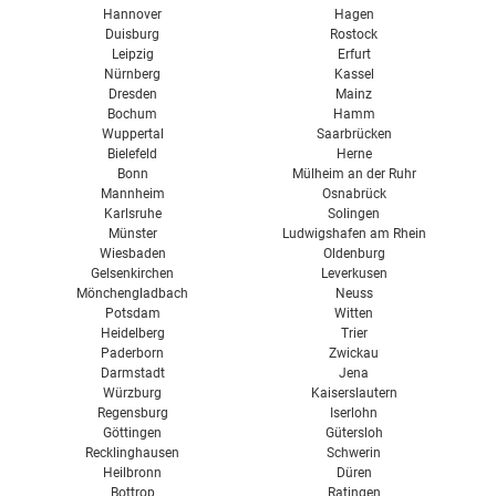
Hannover
Hagen
Duisburg
Rostock
Leipzig
Erfurt
Nürnberg
Kassel
Dresden
Mainz
Bochum
Hamm
Wuppertal
Saarbrücken
Bielefeld
Herne
Bonn
Mülheim an der Ruhr
Mannheim
Osnabrück
Karlsruhe
Solingen
Münster
Ludwigshafen am Rhein
Wiesbaden
Oldenburg
Gelsenkirchen
Leverkusen
Mönchengladbach
Neuss
Potsdam
Witten
Heidelberg
Trier
Paderborn
Zwickau
Darmstadt
Jena
Würzburg
Kaiserslautern
Regensburg
Iserlohn
Göttingen
Gütersloh
Recklinghausen
Schwerin
Heilbronn
Düren
Bottrop
Ratingen