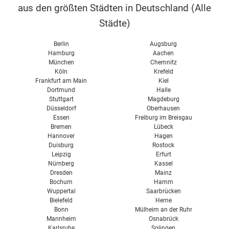
aus den größten Städten in Deutschland (
Alle
Selbstbau
TVG
Terrassentür
Städte
)
Wintergartenbeschattung
Einfachverglasung
Thermovorhang
Belüftung
Berlin
Augsburg
Doppelverglasung
Dichtung
Hamburg
Aachen
Reparatur
München
Chemnitz
Dreifachverglasung
Türen Verglasung
Köln
Krefeld
Frankfurt am Main
Kiel
Preise für Haustüren
Dortmund
Halle
Stuttgart
Magdeburg
Düsseldorf
Oberhausen
Essen
Freiburg im Breisgau
Bremen
Lübeck
Hannover
Hagen
Duisburg
Rostock
Leipzig
Erfurt
Nürnberg
Kassel
Dresden
Mainz
Bochum
Hamm
Wuppertal
Saarbrücken
Bielefeld
Herne
Bonn
Mülheim an der Ruhr
Mannheim
Osnabrück
Karlsruhe
Solingen