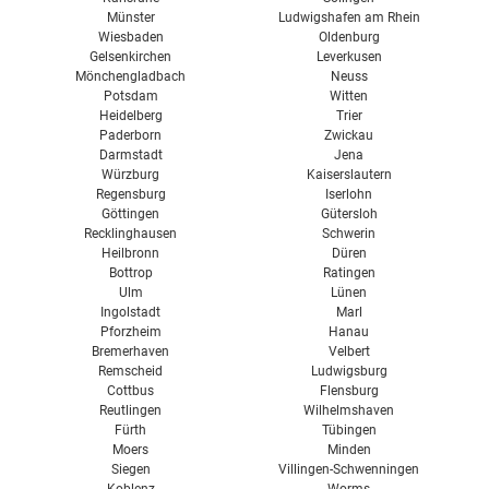
Münster
Ludwigshafen am Rhein
Wiesbaden
Oldenburg
Gelsenkirchen
Leverkusen
Mönchengladbach
Neuss
Potsdam
Witten
Heidelberg
Trier
Paderborn
Zwickau
Darmstadt
Jena
Würzburg
Kaiserslautern
Regensburg
Iserlohn
Göttingen
Gütersloh
Recklinghausen
Schwerin
Heilbronn
Düren
Bottrop
Ratingen
Ulm
Lünen
Ingolstadt
Marl
Pforzheim
Hanau
Bremerhaven
Velbert
Remscheid
Ludwigsburg
Cottbus
Flensburg
Reutlingen
Wilhelmshaven
Fürth
Tübingen
Moers
Minden
Siegen
Villingen-Schwenningen
Koblenz
Worms