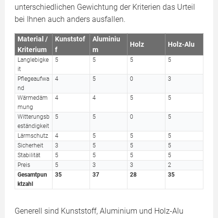
unterschiedlichen Gewichtung der Kriterien das Urteil
bei Ihnen auch anders ausfallen.
Material /
Kunststof
Aluminiu
Holz
Holz-Alu
Kriterium
f
m
Langlebigke
5
5
5
5
it
Pflegeaufwa
4
5
0
3
nd
Wärmedäm
4
4
5
5
mung
Witterungsb
5
5
0
5
eständigkeit
Lärmschutz
4
5
5
5
Sicherheit
3
5
5
5
Stabilität
5
5
5
5
Preis
5
3
3
2
Gesamtpun
35
37
28
35
ktzahl
Generell sind Kunststoff, Aluminium und Holz-Alu