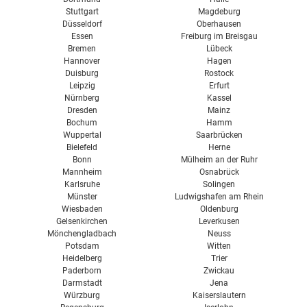
Stuttgart
Magdeburg
Düsseldorf
Oberhausen
Essen
Freiburg im Breisgau
Bremen
Lübeck
Hannover
Hagen
Duisburg
Rostock
Leipzig
Erfurt
Nürnberg
Kassel
Dresden
Mainz
Bochum
Hamm
Wuppertal
Saarbrücken
Bielefeld
Herne
Bonn
Mülheim an der Ruhr
Mannheim
Osnabrück
Karlsruhe
Solingen
Münster
Ludwigshafen am Rhein
Wiesbaden
Oldenburg
Gelsenkirchen
Leverkusen
Mönchengladbach
Neuss
Potsdam
Witten
Heidelberg
Trier
Paderborn
Zwickau
Darmstadt
Jena
Würzburg
Kaiserslautern