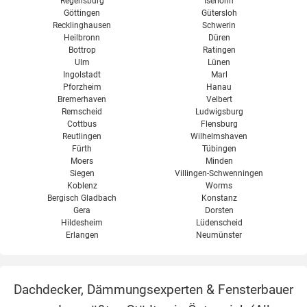
Regensburg
Iserlohn
Göttingen
Gütersloh
Recklinghausen
Schwerin
Heilbronn
Düren
Bottrop
Ratingen
Ulm
Lünen
Ingolstadt
Marl
Pforzheim
Hanau
Bremerhaven
Velbert
Remscheid
Ludwigsburg
Cottbus
Flensburg
Reutlingen
Wilhelmshaven
Fürth
Tübingen
Moers
Minden
Siegen
Villingen-Schwenningen
Koblenz
Worms
Bergisch Gladbach
Konstanz
Gera
Dorsten
Hildesheim
Lüdenscheid
Erlangen
Neumünster
Dachdecker, Dämmungsexperten & Fensterbauer