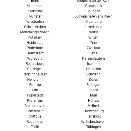
Bonn
Mülheim an der Ruhr
Mannheim
Osnabrück
Karlsruhe
Solingen
Münster
Ludwigshafen am Rhein
Wiesbaden
Oldenburg
Gelsenkirchen
Leverkusen
Mönchengladbach
Neuss
Potsdam
Witten
Heidelberg
Trier
Paderborn
Zwickau
Darmstadt
Jena
Würzburg
Kaiserslautern
Regensburg
Iserlohn
Göttingen
Gütersloh
Recklinghausen
Schwerin
Heilbronn
Düren
Bottrop
Ratingen
Ulm
Lünen
Ingolstadt
Marl
Pforzheim
Hanau
Bremerhaven
Velbert
Remscheid
Ludwigsburg
Cottbus
Flensburg
Reutlingen
Wilhelmshaven
Fürth
Tübingen