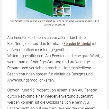
Alu Fenster sind teurer als vergleichbare Fenster, aber weitaus stabiler, Bild:
www.alufenster.at
Alu Fenster zeichnen sich vor allem durch ihre
Beständigkeit aus: das formbare
Fenster Material
ist
außerordentlich resistent gegenüber
Witterungseinflüssen. Alu Fenster sind eine gute Wahl,
wenn man auf häufige Wartung und aufwendige
Reparaturen verzichten möchte. Unter­schiedliche
Beschichtungen sorgen für vielfältige Designs und
Anwendungs­möglichkeiten.
Obwohl rund 95 Prozent von einem alten Alu Fenster
durch Recycling einer Wieder­verwertung zugeführt
werden können, ist die Ökobilanz von einem Alu
Fenster nicht so gut wie zum Beispiel die von einem