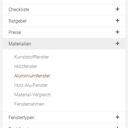
Checkliste
Planung
Ratgeber
Angebote vergleichen
neues Fenster
Preise
Fenstermontage
Fenster kaufen
Energiesparfenster
Materialien
Fensterwartung
Fensterelemente
Förderung
Kunststofffenster
Fenstertest
Einbaukosten
Holzfenster
Kondenswasser
Dachfenster
Aluminiumfenster
Fensterlüfter
Kellerfenster
Holz-Alu-Fenster
Richtig lüften
Sprossenfenster
Material-Vergleich
Reinigen
Schiebefenster
Fensterrahmen
Fenstersanierung
Fensterinstandsetzung
Fenstertypen
Fenster im Altbau
Fensterarten