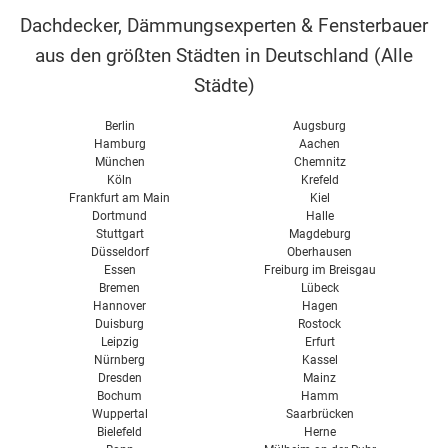
Vakuumisolierglas
Sicherheit
Verglasung
Dachdecker, Dämmungsexperten & Fensterbauer
RAL Montage
Selbstreinigend
Balkontür
aus den größten Städten in Deutschland (
Alle
Selbstbau
TVG
Terrassentür
Städte
)
Wintergartenbeschattung
Einfachverglasung
Thermovorhang
Belüftung
Berlin
Augsburg
Doppelverglasung
Dichtung
Hamburg
Aachen
Reparatur
München
Chemnitz
Dreifachverglasung
Türen Verglasung
Köln
Krefeld
Frankfurt am Main
Kiel
Preise für Haustüren
Dortmund
Halle
Stuttgart
Magdeburg
Düsseldorf
Oberhausen
Essen
Freiburg im Breisgau
Bremen
Lübeck
Hannover
Hagen
Duisburg
Rostock
Leipzig
Erfurt
Nürnberg
Kassel
Dresden
Mainz
Bochum
Hamm
Wuppertal
Saarbrücken
Bielefeld
Herne