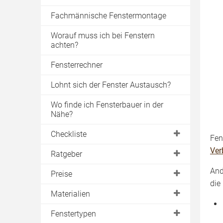
Fachmännische Fenstermontage
Worauf muss ich bei Fenstern
achten?
Fensterrechner
Lohnt sich der Fenster Austausch?
Wo finde ich Fensterbauer in der
Nähe?
Checkliste
Fen
Ver
Planung
Ratgeber
Angebote vergleichen
And
neues Fenster
Preise
die
Fenstermontage
Fenster kaufen
Energiesparfenster
Materialien
Fensterwartung
Fensterelemente
Förderung
Kunststofffenster
Fenstertypen
Fenstertest