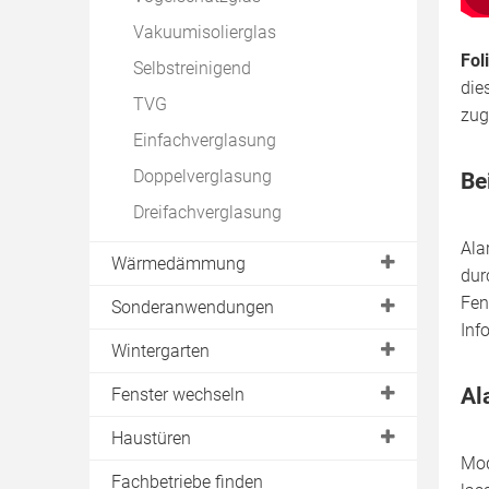
Vakuumisolierglas
Fol
Selbstreinigend
die
TVG
zug
Einfachverglasung
Doppelverglasung
Be
Dreifachverglasung
Ala
Wärmedämmung
dur
Fen
EnEV-Vorgaben
Sonderanwendungen
Inf
U-Wert
Tageslichtspot
Wintergarten
solare Wärmegewinne
Elektrische Fenster
Baugenehmigung
Al
Fenster wechseln
Energiesparfenster
Solarfenster
Wohnen
ausbauen
Haustüren
undichte Fenster
Anbau
Mod
ausmessen
Haustüren aus Holz
Fachbetriebe finden
Schimmelbildung