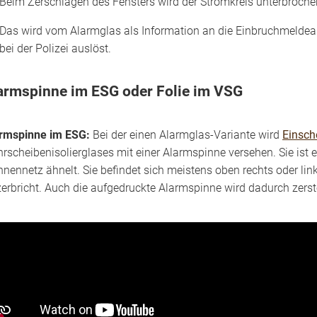
Beim Zerschlagen des Fensters wird der Stromkreis unterbroche
Das wird vom Alarmglas als Information an die Einbruchmeldeanla
bei der Polizei auslöst.
armspinne im ESG oder Folie im VSG
rmspinne im ESG:
Bei der einen Alarmglas-Variante wird
Einsch
rscheibenisolierglases mit einer Alarmspinne versehen. Sie ist e
nnennetz ähnelt. Sie befindet sich meistens oben rechts oder li
zerbricht. Auch die aufgedruckte Alarmspinne wird dadurch zerst