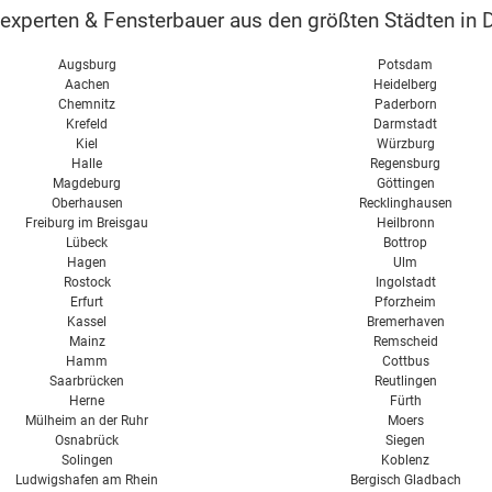
perten & Fensterbauer aus den größten Städten in D
Augsburg
Potsdam
Aachen
Heidelberg
Chemnitz
Paderborn
Krefeld
Darmstadt
Kiel
Würzburg
Halle
Regensburg
Magdeburg
Göttingen
Oberhausen
Recklinghausen
Freiburg im Breisgau
Heilbronn
Lübeck
Bottrop
Hagen
Ulm
Rostock
Ingolstadt
Erfurt
Pforzheim
Kassel
Bremerhaven
Mainz
Remscheid
Hamm
Cottbus
Saarbrücken
Reutlingen
Herne
Fürth
Mülheim an der Ruhr
Moers
Osnabrück
Siegen
Solingen
Koblenz
Ludwigshafen am Rhein
Bergisch Gladbach