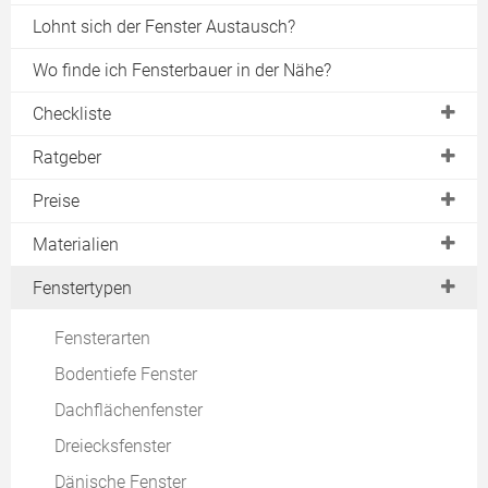
Lohnt sich der Fenster Austausch?
Wo finde ich Fensterbauer in der Nähe?
Checkliste
Planung
Ratgeber
Angebote vergleichen
neues Fenster
Preise
Fenstermontage
Fenster kaufen
Energiesparfenster
Materialien
Fensterwartung
Fensterelemente
Förderung
Kunststofffenster
Fenstertypen
Fenstertest
Einbaukosten
Holzfenster
Fensterarten
Kondenswasser
Dachfenster
Aluminiumfenster
Bodentiefe Fenster
Fensterlüfter
Kellerfenster
Holz-Alu-Fenster
Dachflächenfenster
Richtig lüften
Sprossenfenster
Material-Vergleich
Dreiecksfenster
Reinigen
Schiebefenster
Fensterrahmen
Dänische Fenster
Fenstersanierung