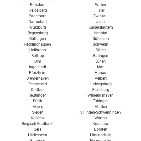
Potsdam
Witten
Heidelberg
Trier
Paderborn
Zwickau
Darmstadt
Jena
Würzburg
Kaiserslautern
Regensburg
Iserlohn
Göttingen
Gütersloh
Recklinghausen
Schwerin
Heilbronn
Düren
Bottrop
Ratingen
Ulm
Lünen
Ingolstadt
Marl
Pforzheim
Hanau
Bremerhaven
Velbert
Remscheid
Ludwigsburg
Cottbus
Flensburg
Reutlingen
Wilhelmshaven
Fürth
Tübingen
Moers
Minden
Siegen
Villingen-Schwenningen
Koblenz
Worms
Bergisch Gladbach
Konstanz
Gera
Dorsten
Hildesheim
Lüdenscheid
Erlangen
Neumünster