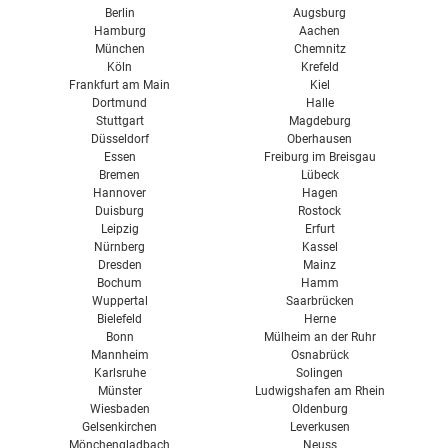
Belüftung
Berlin
Augsburg
Doppelverglasung
Dichtung
Hamburg
Aachen
Reparatur
München
Chemnitz
Dreifachverglasung
Türen Verglasung
Köln
Krefeld
Frankfurt am Main
Kiel
Preise für Haustüren
Dortmund
Halle
Stuttgart
Magdeburg
Düsseldorf
Oberhausen
Essen
Freiburg im Breisgau
Bremen
Lübeck
Hannover
Hagen
Duisburg
Rostock
Leipzig
Erfurt
Nürnberg
Kassel
Dresden
Mainz
Bochum
Hamm
Wuppertal
Saarbrücken
Bielefeld
Herne
Bonn
Mülheim an der Ruhr
Mannheim
Osnabrück
Karlsruhe
Solingen
Münster
Ludwigshafen am Rhein
Wiesbaden
Oldenburg
Gelsenkirchen
Leverkusen
Mönchengladbach
Neuss