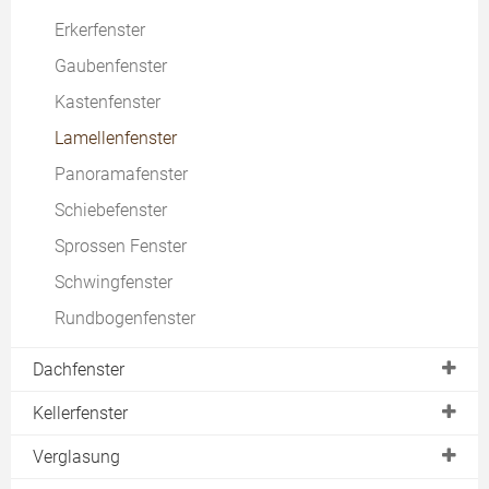
Erkerfenster
Fensterinstandsetzung
Gaubenfenster
Fenster im Altbau
Kastenfenster
Mietwohnung
Lamellenfenster
Denkmalschutz
Panoramafenster
Schiebefenster
Sprossen Fenster
Schwingfenster
Rundbogenfenster
Dachfenster
Einbauen
Kellerfenster
Kaufen
Kunststoff
Verglasung
Austauschen
Metall