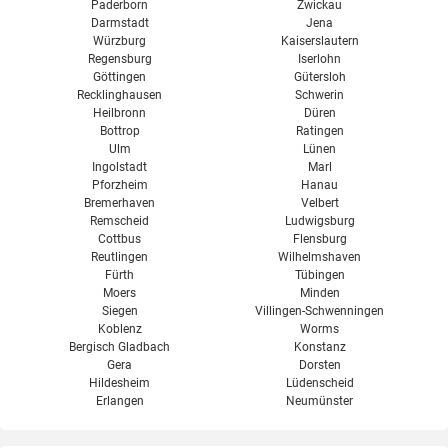
Paderborn
Zwickau
Darmstadt
Jena
Würzburg
Kaiserslautern
Regensburg
Iserlohn
Göttingen
Gütersloh
Recklinghausen
Schwerin
Heilbronn
Düren
Bottrop
Ratingen
Ulm
Lünen
Ingolstadt
Marl
Pforzheim
Hanau
Bremerhaven
Velbert
Remscheid
Ludwigsburg
Cottbus
Flensburg
Reutlingen
Wilhelmshaven
Fürth
Tübingen
Moers
Minden
Siegen
Villingen-Schwenningen
Koblenz
Worms
Bergisch Gladbach
Konstanz
Gera
Dorsten
Hildesheim
Lüdenscheid
Erlangen
Neumünster